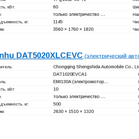
60
ь, кВт:
Ши
только электричество …
:
Наг
1145
дъемность, кг:
Чи
3560 × 1760 × 1820
мм:
Чи
nhu DAT5020XLCEVC
(электрический ав
Chongqing Shengshida Automobile Co., Lt
итель:
DAT1020EVCA1
EMI130A (электромотор…
ль:
10
ь, кВт:
только электричество …
:
500
дъемность, кг:
2630 × 1510 × 1320
мм: