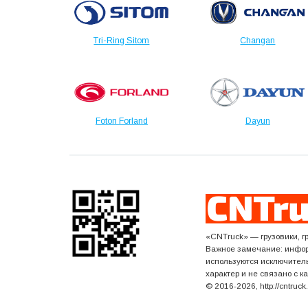
Tri-Ring Sitom
Changan
Foton Forland
Dayun
«CNTruck» — грузовики, г
Важное замечание: инфор
используются исключител
характер и не связано с к
© 2016-2026, http://cntruc