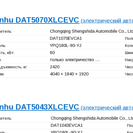
nhu DAT5070XLCEVC
(электрический ав
Chongqing Shengshida Automobile Co., Ltd
итель:
DAT1070EVCA1
Полн
YPQ180L-90-YJ
ль:
Кол
60
ь, кВт:
Шин
только электричество …
:
Нагр
2420
дъемность, кг:
Чис
4040 × 1840 × 1920
мм:
Чис
nhu DAT5043XLCEVC
(электрический ав
Chongqing Shengshida Automobile Co., Lt
итель:
DAT1043EVCA1
Пол
YPQ180L-90-YJ
ль:
Ко