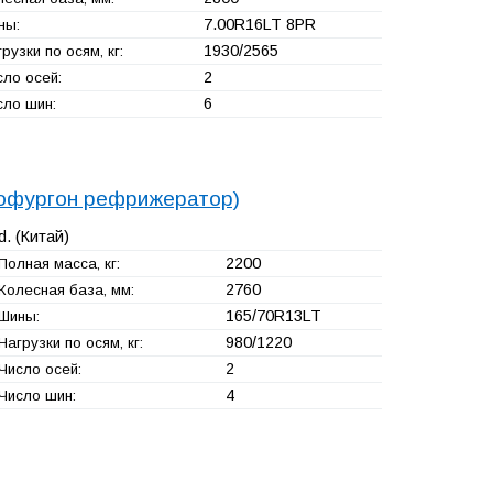
7.00R16LT 8PR
ны:
1930/2565
рузки по осям, кг:
2
сло осей:
6
сло шин:
тофургон рефрижератор)
d.
(Китай)
2200
Полная масса, кг:
2760
Колесная база, мм:
165/70R13LT
Шины:
980/1220
Нагрузки по осям, кг:
2
Число осей:
4
Число шин: