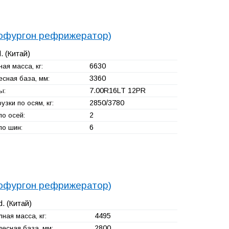
тофургон рефрижератор)
.
(Китай)
6630
ая масса, кг:
3360
есная база, мм:
7.00R16LT 12PR
ы:
2850/3780
узки по осям, кг:
2
ло осей:
6
ло шин:
тофургон рефрижератор)
d.
(Китай)
4495
ная масса, кг:
2800
лесная база, мм: