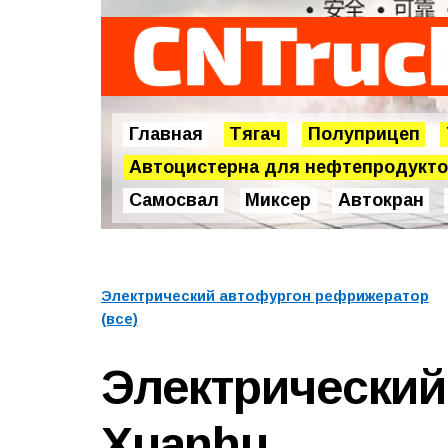
Главная
Тягач
Полуприцеп
Автоцистерна для нефтепродукт
Самосвал
Миксер
Автокран
Электрический автофургон рефрижератор
(все)
Электрический
Xuanhu