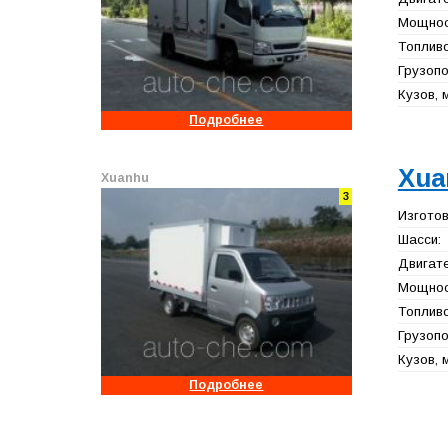
Мощност
Топливо
Грузопо
Кузов, 
Подробнее
Xua
Xuanhu
3
Изготов
Шасси:
Двигате
Мощност
Топливо
Грузопо
Кузов, 
Подробнее