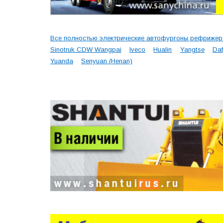
Все полностью электрические автофургоны рефриже
Sinotruk CDW Wangpai
Iveco
Hualin
Yangtse
Daf
Yuanda
Senyuan (Henan)