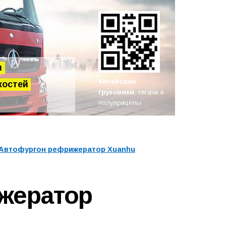
н
Китайские
костей
грузовики
, тягачи и
полуприцепы
Автофургон рефрижератор Xuanhu
жератор