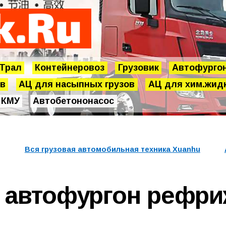
Трал
Контейнеровоз
Грузовик
Автофурго
ов
АЦ для насыпных грузов
АЦ для хим.жид
КМУ
Автобетононасос
Вся грузовая автомобильная техника
Xuanhu
 автофургон рефри