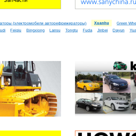
раторы (электромобили авторефрижераторы)
Xuanhu
Green Whe
udi
Feiqiu
Bingxiong
Lansu
Tongtu
Fuda
Jinbei
Dayun
Yua