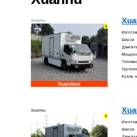
Xua
Xuanhu
1
Изготов
Шасси:
Двигате
Мощност
Топливо
Грузопо
Кузов, 
Подробнее
Xua
Xuanhu
2
Изготов
Шасси:
Двигате