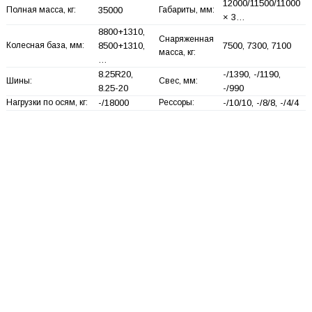
12000/11500/11000
Полная масса, кг:
35000
Габариты, мм:
× 3…
8800+
1310,
Снаряженная
Колесная база, мм:
8500+
1310,
7500, 7300, 7100
масса, кг:
…
8.25R20,
-/1390, -/1190,
Шины:
Свес, мм:
8.25-20
-/990
Нагрузки по осям, кг:
-/18000
Рессоры:
-/10/10, -/8/8, -/4/4