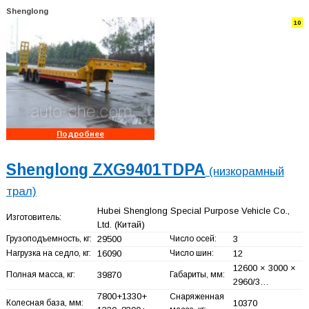
Shenglong
10
Подробнее
Shenglong ZXG9401TDPA
(низкорамный
трал)
Hubei Shenglong Special Purpose Vehicle Co.,
Изготовитель:
Ltd.
(Китай)
Грузоподъемность, кг:
29500
Число осей:
3
Нагрузка на седло, кг:
16090
Число шин:
12
12600 × 3000 ×
Полная масса, кг:
39870
Габариты, мм:
2960/3…
7800+
1330+
Снаряженная
Колесная база, мм:
10370