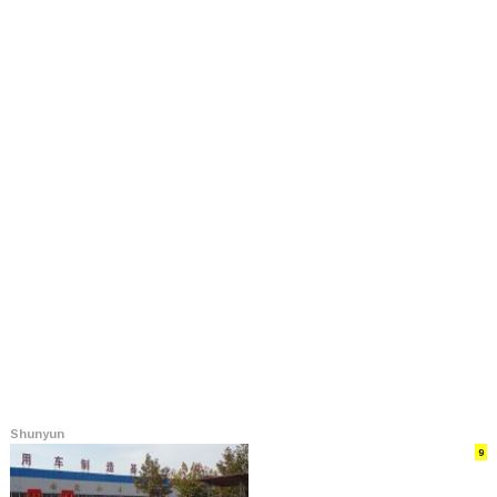
Shunyun
9