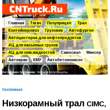
Главная
Тягач
Полуприцеп
Трал
Контейнеровоз
Грузовик
Автофургон
Автоцистерна для нефтепродуктов
АЦ для насыпных грузов
АЦ для хим.жидкостей
Самосвал
Миксер
Автокран
КМУ
Автобетононасос
Китайские грузовики
, тягачи и полуприцепы
Полуприцеп
Низкорамный трал
CIMC,