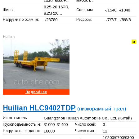
1330, 8300+
…
масса, кг:
8.25-20 16PR,
Шины:
Свес, мм:
-/1540, -/1040
8.25R20…
Нагрузки по осям, кг:
-/23780
Рессоры:
-/7/7/7, -/8/8/8
Huilian
11
Подробнее
Huilian HLC9402TDP
(низкорамный трал)
Изготовитель:
Guangzhou Huilian Automobile Co., Ltd.
(Китай)
Грузоподъемность, кг:
31000, 31400
Число осей:
3
Нагрузка на седло, кг:
16000
Число шин:
12
10200/9700/9300