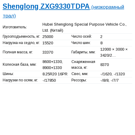
Shenglong ZXG9330TDPA
(низкорамный
трал)
Hubei Shenglong Special Purpose Vehicle Co.,
Изготовитель:
Ltd.
(Китай)
Грузоподъемность, кг:
25000
Число осей:
2
Нагрузка на седло, кг:
15520
Число шин:
8
12000 × 3000 ×
Полная масса, кг:
33370
Габариты, мм:
3420/2…
8600+
1330,
Снаряженная
Колесная база, мм:
8370
8900+
1330
масса, кг:
Шины:
8.25R20 16PR
Свес, мм:
-/1620, -/1320
Нагрузки по осям, кг:
-/17850
Рессоры:
-/8/8, -/7/7