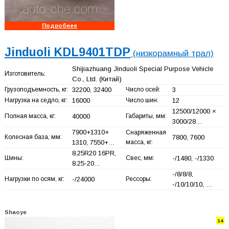
Подробнее
Jinduoli KDL9401TDP
(низкорамный трал)
Shijiazhuang Jinduoli Special Purpose Vehicle
Изготовитель:
Co., Ltd.
(Китай)
Грузоподъемность, кг:
32200, 32400
Число осей:
3
Нагрузка на седло, кг:
16000
Число шин:
12
12500/12000 ×
Полная масса, кг:
40000
Габариты, мм:
3000/28…
7900+
1310+
Снаряженная
Колесная база, мм:
7800, 7600
1310, 7550+
…
масса, кг:
8.25R20 16PR,
Шины:
Свес, мм:
-/1480, -/1330
8.25-20…
-/8/8/8,
Нагрузки по осям, кг:
-/24000
Рессоры:
-/10/10/10, …
Shaoye
14