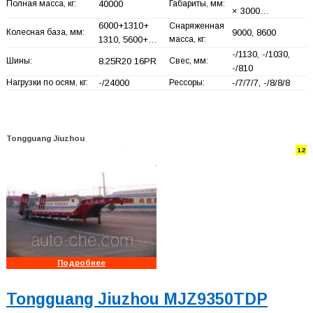
Полная масса, кг:
40000
Габариты, мм:
× 3000…
6000+
1310+
Снаряженная
Колесная база, мм:
9000, 8600
1310, 5600+
…
масса, кг:
-/1130, -/1030,
Шины:
8.25R20 16PR
Свес, мм:
-/810
Нагрузки по осям, кг:
-/24000
Рессоры:
-/7/7/7, -/8/8/8
Tongguang Jiuzhou
12
Подробнее
Tongguang Jiuzhou MJZ9350TDP