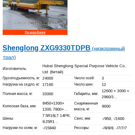
Подробнее
Shenglong ZXG9330TDPB
(низкорамный
трал)
Hubei Shenglong Special Purpose Vehicle Co.,
Изготовитель:
Ltd.
(Китай)
Грузоподъемность, кг:
24000
Число осей:
3
Нагрузка на седло, кг:
17160
Число шин:
12
12600 × 3000 ×
Полная масса, кг:
33000
Габариты, мм:
2960/3…
8450+
1300+
Снаряженная
Колесная база, мм:
9000
1300, 7800+
…
масса, кг:
7.5R16LT 14PR,
Шины:
Свес, мм:
-/950, -/1600
8.25R1…
Нагрузки по осям, кг:
-/15840
Рессоры:
-/8/8/8, -/7/7/7