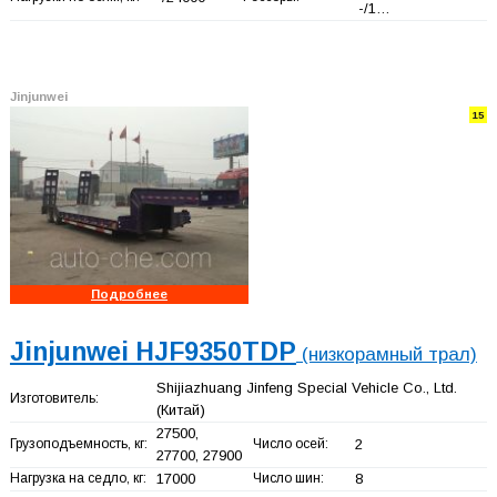
-/1…
Jinjunwei
15
Подробнее
Jinjunwei HJF9350TDP
(низкорамный трал)
Shijiazhuang Jinfeng Special Vehicle Co., Ltd.
Изготовитель:
(Китай)
27500,
Грузоподъемность, кг:
Число осей:
2
27700, 27900
Нагрузка на седло, кг:
17000
Число шин:
8