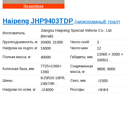
Подробнее
Haipeng JHP9403TDP
(низкорамный трал)
Jiangsu Haipeng Special Vehicle Co., Ltd.
Изготовитель:
(Китай)
Грузоподъемность, кг:
30400, 31000
Число осей:
3
Нагрузка на седло, кг:
16000
Число шин:
12
13000 × 3000 ×
Полная масса, кг:
40000
Габариты, мм:
3005/1…
7725+
1360+
Снаряженная
Колесная база, мм:
9600, 9000
1360
масса, кг:
8.25R20 16PR,
Шины:
Свес, мм:
-/1555
245/70R…
Нагрузки по осям, кг:
-/24000
Рессоры:
-/4/4/4