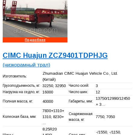
Подробнее
CIMC Huajun ZCZ9401TDPHJG
(низкорамный трал)
Zhumadian CIMC Huajun Vehicle Co., Ltd.
Изготовитель:
(Китай)
Грузоподъемность, кг:
32250, 32950
Число осей:
3
Нагрузка на седло, кг:
16000
Число шин:
12
13750/12990/12450
Полная масса, кг:
40000
Габариты, мм:
× 3…
7830+
1310+
Снаряженная
Колесная база, мм:
1310, 8230+
7750, 7050
масса, кг:
…
8.25R20
-/1550, -/1150,
Шины:
Свес, мм: