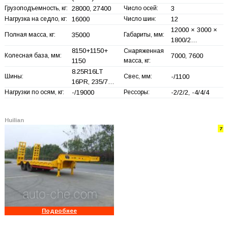
Грузоподъемность, кг:
28000, 27400
Число осей:
3
Нагрузка на седло, кг:
16000
Число шин:
12
12000 × 3000 ×
Полная масса, кг:
35000
Габариты, мм:
1800/2…
8150+
1150+
Снаряженная
Колесная база, мм:
7000, 7600
1150
масса, кг:
8.25R16LT
Шины:
Свес, мм:
-/1100
16PR, 235/7…
Нагрузки по осям, кг:
-/19000
Рессоры:
-2/2/2, -4/4/4
Huilian
7
Подробнее