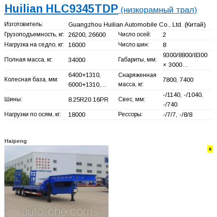
Huilian HLC9345TDP
(низкорамный трал)
Изготовитель:
Guangzhou Huilian Automobile Co., Ltd.
(Китай)
Грузоподъемность, кг:
26200, 26600
Число осей:
2
Нагрузка на седло, кг:
16000
Число шин:
8
9300/8800/8300
Полная масса, кг:
34000
Габариты, мм:
× 3000…
6400+
1310,
Снаряженная
Колесная база, мм:
7800, 7400
6000+
1310,…
масса, кг:
-/1140, -/1040,
Шины:
8.25R20 16PR
Свес, мм:
-/740
Нагрузки по осям, кг:
18000
Рессоры:
-/7/7, -/8/8
Haipeng
8