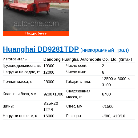
Подробнее
Huanghai DD9281TDP
(низкорамный трал)
Изготовитель:
Dandong Huanghai Automobile Co., Ltd.
(Китай)
Грузоподъемность, кг:
19300
Число осей:
2
Нагрузка на седло, кг:
12000
Число шин:
8
12500 × 3000 ×
Полная масса, кг:
28000
Габариты, мм:
3100
Снаряженная
Колесная база, мм:
9200+
1300
8700
масса, кг:
8.25R20
Шины:
Свес, мм:
-/1500
12PR
Нагрузки по осям, кг:
16000
Рессоры:
-/8/8, -/10/10