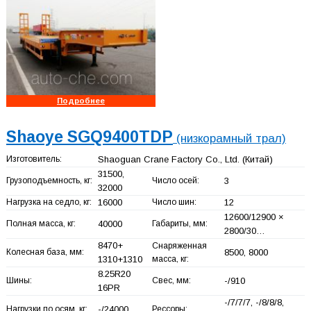
Подробнее
Shaoye SGQ9400TDP
(низкорамный трал)
Изготовитель:
Shaoguan Crane Factory Co., Ltd.
(Китай)
31500,
Грузоподъемность, кг:
Число осей:
3
32000
Нагрузка на седло, кг:
16000
Число шин:
12
12600/12900 ×
Полная масса, кг:
40000
Габариты, мм:
2800/30…
8470+
Снаряженная
Колесная база, мм:
8500, 8000
1310+
1310
масса, кг:
8.25R20
Шины:
Свес, мм:
-/910
16PR
-/7/7/7, -/8/8/8,
Нагрузки по осям, кг:
-/24000
Рессоры: