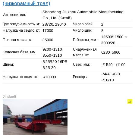
(низкорамный трал)
Shandong Jiuzhou Automobile Manufacturing
Изготовитель:
Co., Ltd.
(Китай)
Грузоподъемность, кг:
28720, 29040
Число осей:
2
Нагрузка на седло, кг:
17000
Число шин:
8
12500/11500 ×
Полная масса, кг:
35000
Габариты, мм:
3000/28…
9200+
1310,
Снаряженная
Колесная база, мм:
6280, 5960
8550+
1310
масса, кг:
8.25R20 16PR,
Шины:
Свес, мм:
-/1540, -/1190
8.25-20…
-/4/4, -/8/8,
Нагрузки по осям, кг:
-/18000
Рессоры:
-/10/10
Jinduoli
13