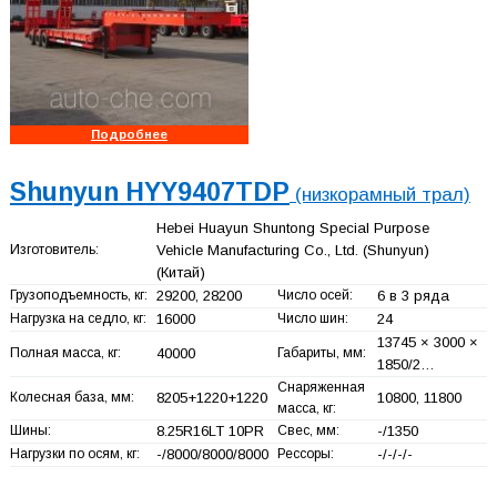
Подробнее
Shunyun HYY9407TDP
(низкорамный трал)
Hebei Huayun Shuntong Special Purpose
Изготовитель:
Vehicle Manufacturing Co., Ltd. (Shunyun)
(Китай)
Грузоподъемность, кг:
29200, 28200
Число осей:
6 в 3 ряда
Нагрузка на седло, кг:
16000
Число шин:
24
13745 × 3000 ×
Полная масса, кг:
40000
Габариты, мм:
1850/2…
Снаряженная
Колесная база, мм:
8205+
1220+
1220
10800, 11800
масса, кг:
Шины:
8.25R16LT 10PR
Свес, мм:
-/1350
Нагрузки по осям, кг:
-/8000/8000/8000
Рессоры:
-/-/-/-