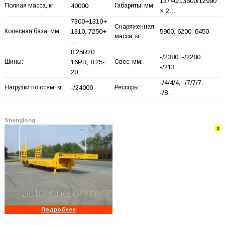
13740/13500/12990
Полная масса, кг:
40000
Габариты, мм:
× 2…
7300+
1310+
Снаряженная
Колесная база, мм:
1310, 7250+
5900, 6200, 6450
масса, кг:
…
8.25R20
-/2380, -/2280,
Шины:
16PR, 8.25-
Свес, мм:
-/213…
20…
-/4/4/4, -/7/7/7,
Нагрузки по осям, кг:
-/24000
Рессоры:
-/8…
Shenglong
3
Подробнее