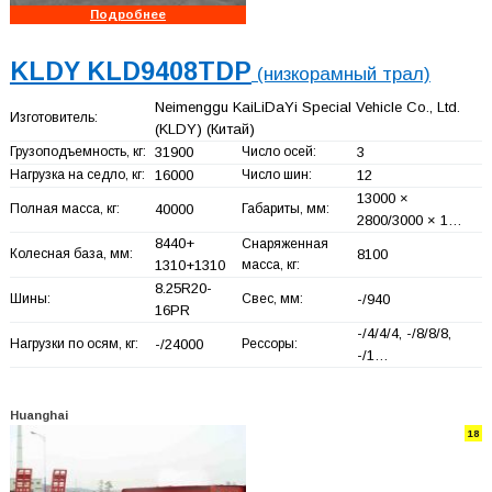
Подробнее
KLDY KLD9408TDP
(низкорамный трал)
Neimenggu KaiLiDaYi Special Vehicle Co., Ltd.
Изготовитель:
(KLDY)
(Китай)
Грузоподъемность, кг:
31900
Число осей:
3
Нагрузка на седло, кг:
16000
Число шин:
12
13000 ×
Полная масса, кг:
40000
Габариты, мм:
2800/3000 × 1…
8440+
Снаряженная
Колесная база, мм:
8100
1310+
1310
масса, кг:
8.25R20-
Шины:
Свес, мм:
-/940
16PR
-/4/4/4, -/8/8/8,
Нагрузки по осям, кг:
-/24000
Рессоры:
-/1…
Huanghai
18