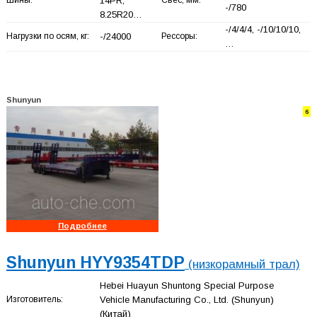
14PR,
-/780
8.25R20…
-/4/4/4, -/10/10/10,
Нагрузки по осям, кг:
-/24000
Рессоры:
…
Shunyun
6
Подробнее
Shunyun HYY9354TDP
(низкорамный трал)
Hebei Huayun Shuntong Special Purpose
Изготовитель:
Vehicle Manufacturing Co., Ltd. (Shunyun)
(Китай)