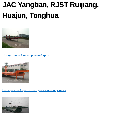
JAC Yangtian, RJST Ruijiang,
Huajun, Tonghua
Специальный низкорамный трал
Низкорамный трал с вогнутыми лонжеронами