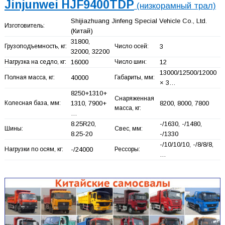
Jinjunwei HJF9400TDP
(низкорамный трал)
Shijiazhuang Jinfeng Special Vehicle Co., Ltd.
Изготовитель:
(Китай)
31800,
Грузоподъемность, кг:
Число осей:
3
32000, 32200
Нагрузка на седло, кг:
16000
Число шин:
12
13000/12500/12000
Полная масса, кг:
40000
Габариты, мм:
× 3…
8250+
1310+
Снаряженная
Колесная база, мм:
1310, 7900+
8200, 8000, 7800
масса, кг:
…
8.25R20,
-/1630, -/1480,
Шины:
Свес, мм:
8.25-20
-/1330
-/10/10/10, -/8/8/8,
Нагрузки по осям, кг:
-/24000
Рессоры:
…