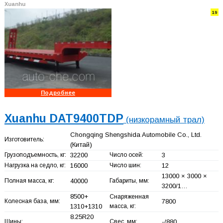
Xuanhu
19
Подробнее
Xuanhu DAT9400TDP
(низкорамный трал)
Chongqing Shengshida Automobile Co., Ltd.
Изготовитель:
(Китай)
Грузоподъемность, кг:
32200
Число осей:
3
Нагрузка на седло, кг:
16000
Число шин:
12
13000 × 3000 ×
Полная масса, кг:
40000
Габариты, мм:
3200/1…
8500+
Снаряженная
Колесная база, мм:
7800
1310+
1310
масса, кг:
8.25R20
Шины:
Свес, мм:
-/880