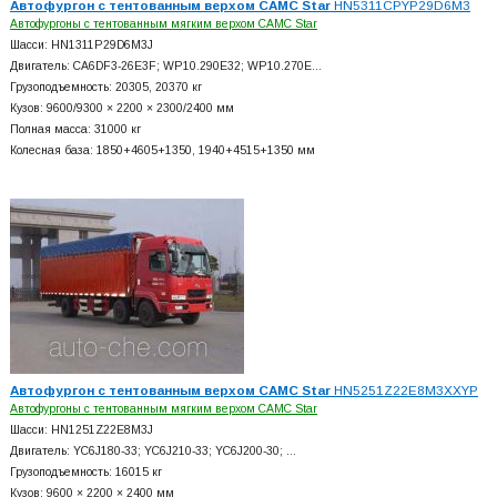
Автофургон с тентованным верхом CAMC Star
HN5311CPYP29D6M3
Автофургоны с тентованным мягким верхом CAMC Star
Шасси: HN1311P29D6M3J
Двигатель: CA6DF3-26E3F; WP10.290E32; WP10.270E…
Грузоподъемность: 20305, 20370 кг
Кузов: 9600/9300 × 2200 × 2300/2400 мм
Полная масса: 31000 кг
Колесная база: 1850+
4605+
1350, 1940+
4515+
1350 мм
Автофургон с тентованным верхом CAMC Star
HN5251Z22E8M3XXYP
Автофургоны с тентованным мягким верхом CAMC Star
Шасси: HN1251Z22E8M3J
Двигатель: YC6J180-33; YC6J210-33; YC6J200-30; …
Грузоподъемность: 16015 кг
Кузов: 9600 × 2200 × 2400 мм