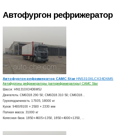
Автофургон рефрижератор
Автофургон рефрижератор CAMC Star
HN5310XLCX34D6M5
Автофургоны рефрижераторы (авторефрижераторы) CAMC Star
Шасси: HN1310X34D6M5J
Двигатель: CM6D18.290 50; CM6D18.310 50; CM6D18…
Грузоподъемность: 17935, 18000 кг
Кузов: 9400/9100 × 2500 × 2330 мм
Полная масса: 31000 кг
Колесная база: 1850+
4605+
1350, 1850+
4000+
1350, …