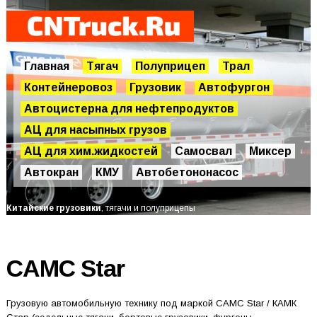
Главная
Тягач
Полуприцеп
Трал
Контейнеровоз
Грузовик
Автофургон
Автоцистерна для нефтепродуктов
АЦ для насыпных грузов
АЦ для хим.жидкостей
Самосвал
Миксер
Автокран
КМУ
Автобетононасос
Китайские грузовики
, тягачи и полуприцепы
CAMC Star
Грузовую автомобильную технику под маркой CAMC Star / КАМК