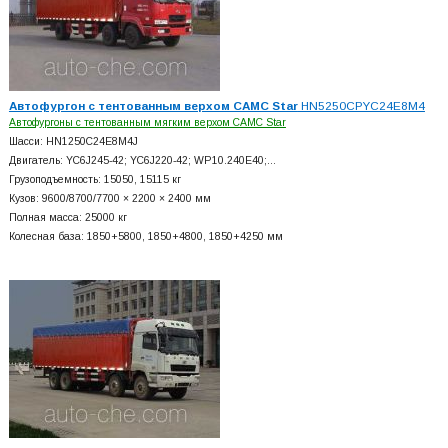
Автофургон с тентованным верхом CAMC Star
HN5250CPYC24E8M4
Автофургоны с тентованным мягким верхом CAMC Star
Шасси: HN1250C24E8M4J
Двигатель: YC6J245-42; YC6J220-42; WP10.240E40;…
Грузоподъемность: 15050, 15115 кг
Кузов: 9600/8700/7700 × 2200 × 2400 мм
Полная масса: 25000 кг
Колесная база: 1850+
5800, 1850+
4800, 1850+
4250 мм