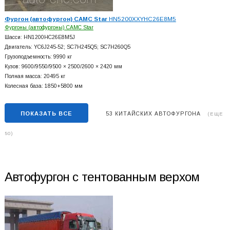
Фургон (автофургон) CAMC Star
HN5200XXYHC26E8M5
Фургоны (автофургоны) CAMC Star
Шасси: HN1200HC26E8M5J
Двигатель: YC6J245-52; SC7H245Q5; SC7H260Q5
Грузоподъемность: 9990 кг
Кузов: 9600/9550/9500 × 2500/2600 × 2420 мм
Полная масса: 20495 кг
Колесная база: 1850+
5800 мм
ПОКАЗАТЬ ВСЕ
53 КИТАЙСКИХ АВТОФУРГОНА
(ЕЩЕ
50)
Автофургон с тентованным верхом