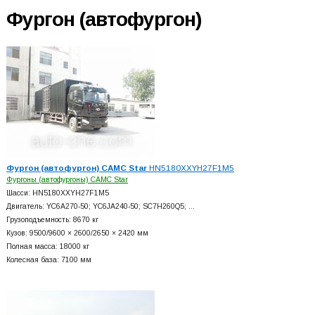
Фургон (автофургон)
Фургон (автофургон) CAMC Star
HN5180XXYH27F1M5
Фургоны (автофургоны) CAMC Star
Шасси: HN5180XXYH27F1M5
Двигатель: YC6A270-50; YC6JA240-50; SC7H260Q5; …
Грузоподъемность: 8670 кг
Кузов: 9500/9600 × 2600/2650 × 2420 мм
Полная масса: 18000 кг
Колесная база: 7100 мм