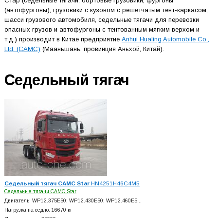
Стар (седельные тягачи, бортовые грузовики, фургоны
(автофургоны), грузовики с кузовом с решетчатым тент-каркасом,
шасси грузового автомобиля, седельные тягачи для перевозки
опасных грузов и автофургоны с тентованным мягким верхом и
т.д.) производит в Китае предприятие
Anhui Hualing Automobile Co.,
Ltd. (CAMC)
(Мааньшань, провинция Аньхой, Китай).
Седельный тягач
Седельный тягач CAMC Star
HN4251H46C4M5
Седельные тягачи CAMC Star
Двигатель: WP12.375E50; WP12.430E50; WP12.460E5…
Нагрузка на седло: 16670 кг