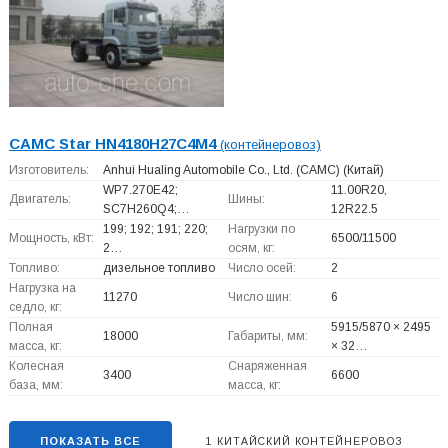
CAMC Star HN4180H27C4M4
(контейнеровоз)
Изготовитель:
Anhui Hualing Automobile Co., Ltd. (CAMC)
(Китай)
WP7.270E42;
11.00R20,
Двигатель:
Шины:
SC7H260Q4;…
12R22.5
199; 192; 191; 220;
Нагрузки по
Мощность, кВт:
6500/11500
2…
осям, кг:
Топливо:
дизельное топливо
Число осей:
2
Нагрузка на
11270
Число шин:
6
седло, кг:
Полная
5915/5870 × 2495
18000
Габариты, мм:
масса, кг:
× 32…
Колесная
Снаряженная
3400
6600
база, мм:
масса, кг:
ПОКАЗАТЬ ВСЕ
1 КИТАЙСКИЙ КОНТЕЙНЕРОВОЗ