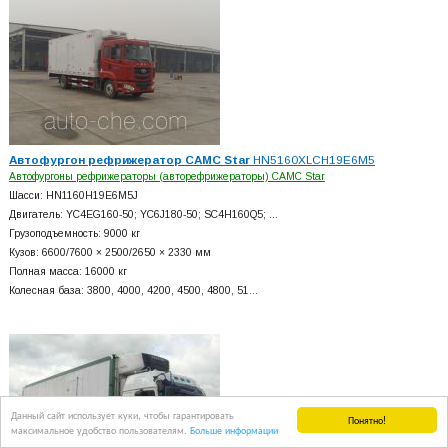
Автофургон рефрижератор CAMC Star
HN5160XLCH19E6M5
Автофургоны рефрижераторы (авторефрижераторы) CAMC Star
Шасси: HN1160H19E6M5J
Двигатель: YC4EG160-50; YC6J180-50; SC4H160Q5; …
Грузоподъемность: 9000 кг
Кузов: 6600/7600 × 2500/2650 × 2330 мм
Полная масса: 16000 кг
Колесная база: 3800, 4000, 4200, 4500, 4800, 51…
Данный сайт использует куки, чтобы гарантировать
Понятно!
максимальное удобство пользователям.
Больше информации