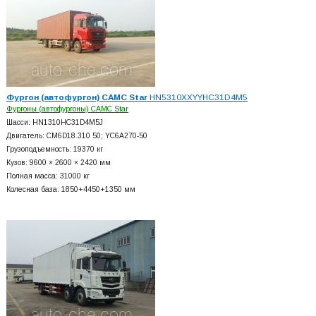
Фургон (автофургон) CAMC Star
HN5310XXYYHC31D4M5
Фургоны (автофургоны) CAMC Star
Шасси: HN1310HC31D4M5J
Двигатель: CM6D18.310 50; YC6A270-50
Грузоподъемность: 19370 кг
Кузов: 9600 × 2600 × 2420 мм
Полная масса: 31000 кг
Колесная база: 1850+
4450+
1350 мм