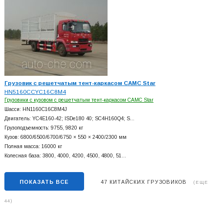
Грузовик с решетчатым тент-каркасом CAMC Star
HN5160CCYC16C8M4
Грузовики с кузовом с решетчатым тент-каркасом CAMC Star
Шасси: HN1160C16C8M4J
Двигатель: YC4E160-42; ISDe180 40; SC4H160Q4; S…
Грузоподъемность: 9755, 9820 кг
Кузов: 6800/6500/6700/6750 × 550 × 2400/2300 мм
Полная масса: 16000 кг
Колесная база: 3800, 4000, 4200, 4500, 4800, 51…
ПОКАЗАТЬ ВСЕ
47 КИТАЙСКИХ ГРУЗОВИКОВ
(ЕЩЕ
44)