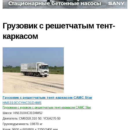
Грузовик с решетчатым тент-
каркасом
Грузовик с решетчатым тент-каркасом CAMC Star
HN5310CCYHC31D4M5
Грузовики с кузовом с решетчатым тент-каркасом CAMC Star
Шасси: HN1310HC31D4M5J
Двигатель: CM6D18.310 50; YC6A270-50
Грузоподъемность: 19870 кг
Кузов: 9600 × 600/800 × 2350/2400 мм