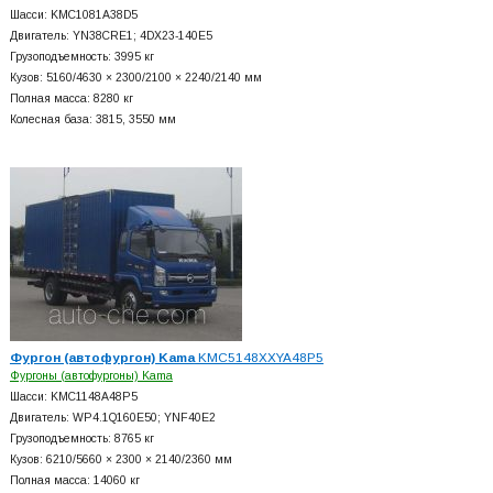
Шасси: KMC1081A38D5
Двигатель: YN38CRE1; 4DX23-140E5
Грузоподъемность: 3995 кг
Кузов: 5160/4630 × 2300/2100 × 2240/2140 мм
Полная масса: 8280 кг
Колесная база: 3815, 3550 мм
Фургон (автофургон) Kama
KMC5148XXYA48P5
Фургоны (автофургоны) Kama
Шасси: KMC1148A48P5
Двигатель: WP4.1Q160E50; YNF40E2
Грузоподъемность: 8765 кг
Кузов: 6210/5660 × 2300 × 2140/2360 мм
Полная масса: 14060 кг