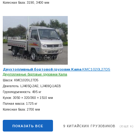
Колесная база: 3190, 3400 мм
Двухтопливный бортовой грузовик Kama
KMC1020L27D5
Двухтопливные бортовые грузовики Kama
Шасси: KMC1020L27D5
Двигатель: LJ465Q-2AE; LJ469Q-1AEB
Грузоподъемность: 495 кг
Кузов: 3050 × 320/360 × 1510 мм
Полная масса: 1725 кг
Колесная база: 2700 мм
ПОКАЗАТЬ ВСЕ
9 КИТАЙСКИХ ГРУЗОВИКОВ
(ЕЩЕ 6)