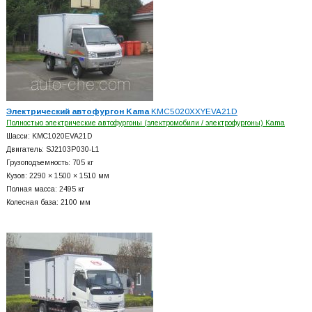
Электрический автофургон Kama
KMC5020XXYEVA21D
Полностью электрические автофургоны (электромобили / электрофургоны) Kama
Шасси: KMC1020EVA21D
Двигатель: SJ2103P030-L1
Грузоподъемность: 705 кг
Кузов: 2290 × 1500 × 1510 мм
Полная масса: 2495 кг
Колесная база: 2100 мм