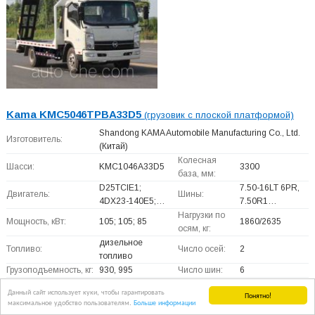
Kama KMC5046TPBA33D5
(грузовик с плоской платформой)
Shandong KAMA Automobile Manufacturing Co., Ltd.
Изготовитель:
(Китай)
Колесная
Шасси:
KMC1046A33D5
3300
база, мм:
D25TCIE1;
7.50-16LT 6PR,
Двигатель:
Шины:
4DX23-140E5;…
7.50R1…
Нагрузки по
Мощность, кВт:
105; 105; 85
1860/2635
осям, кг:
дизельное
Топливо:
Число осей:
2
топливо
Грузоподъемность, кг:
930, 995
Число шин:
6
5995 × 2350 ×
Полная масса, кг:
4495
Габариты, мм:
Данный сайт использует куки, чтобы гарантировать
Понятно!
2680
максимальное удобство пользователям.
Больше информации