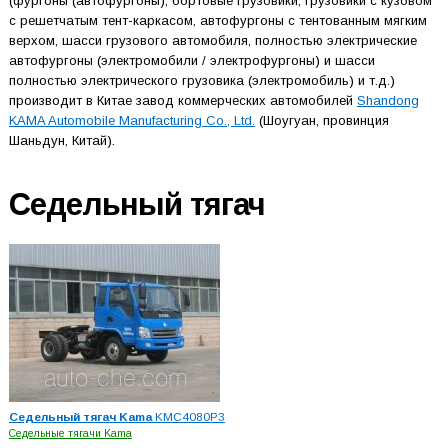
(фургоны (автофургоны), бортовые грузовики, грузовики с кузовом
с решетчатым тент-каркасом, автофургоны с тентованным мягким
верхом, шасси грузового автомобиля, полностью электрические
автофургоны (электромобили / электрофургоны) и шасси
полностью электрического грузовика (электромобиль) и т.д.)
производит в Китае завод коммерческих автомобилей
Shandong
KAMA Automobile Manufacturing Co., Ltd.
(Шоугуан, провинция
Шаньдун, Китай).
Седельный тягач
Седельный тягач Kama
KMC4080P3
Седельные тягачи Kama