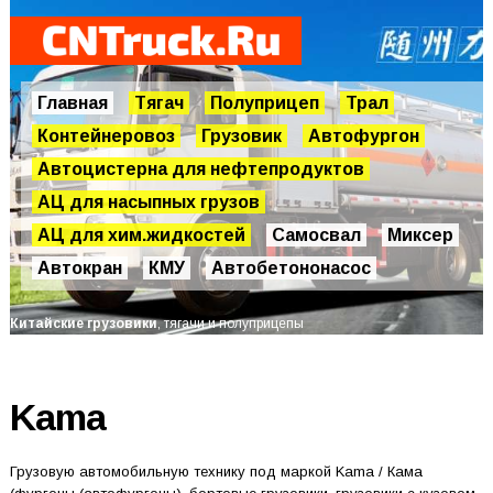
Главная
Тягач
Полуприцеп
Трал
Контейнеровоз
Грузовик
Автофургон
Автоцистерна для нефтепродуктов
АЦ для насыпных грузов
АЦ для хим.жидкостей
Самосвал
Миксер
Автокран
КМУ
Автобетононасос
Китайские грузовики
, тягачи и полуприцепы
Kama
Грузовую автомобильную технику под маркой Kama / Кама