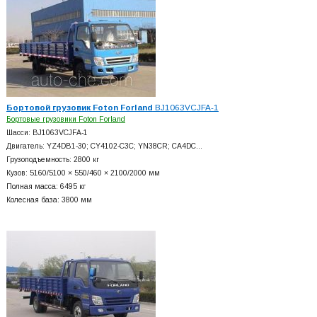
Бортовой грузовик Foton Forland
BJ1063VCJFA-1
Бортовые грузовики Foton Forland
Шасси: BJ1063VCJFA-1
Двигатель: YZ4DB1-30; CY4102-C3C; YN38CR; CA4DC…
Грузоподъемность: 2800 кг
Кузов: 5160/5100 × 550/460 × 2100/2000 мм
Полная масса: 6495 кг
Колесная база: 3800 мм