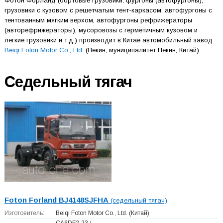
Фотон Форланд (бортовые грузовики, фургоны (автофургоны),
грузовики с кузовом с решетчатым тент-каркасом, автофургоны с
тентованным мягким верхом, автофургоны рефрижераторы
(авторефрижераторы), мусоровозы с герметичным кузовом и
легкие грузовики и т.д.) производит в Китае автомобильный завод
Beiqi Foton Motor Co., Ltd.
(Пекин, муниципалитет Пекин, Китай).
Седельный тягач
Foton Forland BJ4148SJFHA
(седельный тягач)
Изготовитель:
Beiqi Foton Motor Co., Ltd.
(Китай)
CA6DF2-23 /