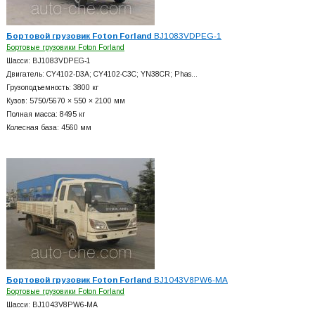
Бортовой грузовик Foton Forland
BJ1083VDPEG-1
Бортовые грузовики Foton Forland
Шасси: BJ1083VDPEG-1
Двигатель: CY4102-D3A; CY4102-C3C; YN38CR; Phas…
Грузоподъемность: 3800 кг
Кузов: 5750/5670 × 550 × 2100 мм
Полная масса: 8495 кг
Колесная база: 4560 мм
Бортовой грузовик Foton Forland
BJ1043V8PW6-MA
Бортовые грузовики Foton Forland
Шасси: BJ1043V8PW6-MA