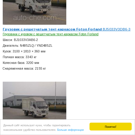
Грузовик с решетчатым тент-каркасом Foton Forland
BJ5033V3DB6-3
Грузовики с кузовом с решетчатым тент-каркасом Foton Forland
Шасси: BJ1033V3AB6-2
Двигатель: N485ZLQ / YND485ZL
Кузов: 3100 × 1810 × 360 мм
Полная масса: 3343 кг
Колесная база: 3200 мм
Снаряженная масса: 2155 кг
Данный сайт использует куки, чтобы гарантировать
Понятно!
максимальное удобство пользователям.
Больше информации
Грузовик с решетчатым тент-каркасом Foton Forland
BJ5033V3CB6-3