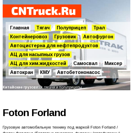
Главная
Тягач
Полуприцеп
Трал
Контейнеровоз
Грузовик
Автофургон
Автоцистерна для нефтепродуктов
АЦ для насыпных грузов
АЦ для хим.жидкостей
Самосвал
Миксер
Автокран
КМУ
Автобетононасос
Китайские грузовики
, тягачи и полуприцепы
Foton Forland
Грузовую автомобильную технику под маркой Foton Forland /