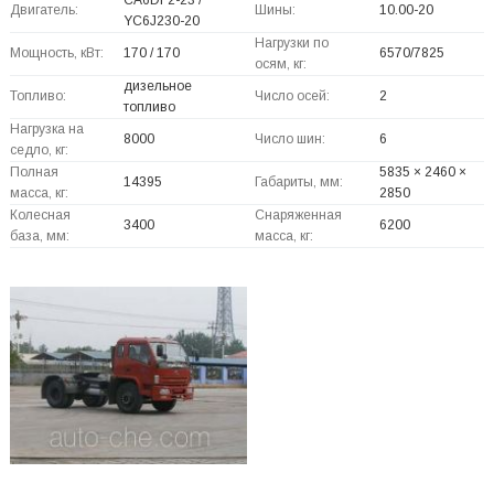
Двигатель:
Шины:
10.00-20
YC6J230-20
Нагрузки по
Мощность, кВт:
170 / 170
6570/7825
осям, кг:
дизельное
Топливо:
Число осей:
2
топливо
Нагрузка на
8000
Число шин:
6
седло, кг:
Полная
5835 × 2460 ×
14395
Габариты, мм:
масса, кг:
2850
Колесная
Снаряженная
3400
6200
база, мм:
масса, кг: