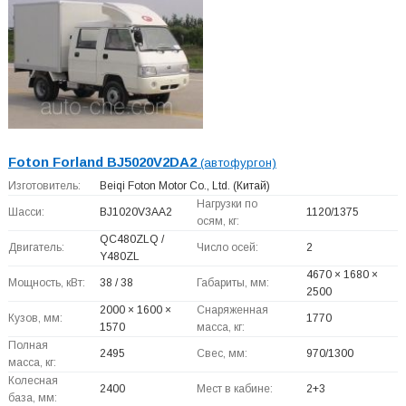
Foton Forland BJ5020V2DA2
(автофургон)
Изготовитель:
Beiqi Foton Motor Co., Ltd.
(Китай)
Нагрузки по
Шасси:
BJ1020V3AA2
1120/1375
осям, кг:
QC480ZLQ /
Двигатель:
Число осей:
2
Y480ZL
4670 × 1680 ×
Мощность, кВт:
38 / 38
Габариты, мм:
2500
2000 × 1600 ×
Снаряженная
Кузов, мм:
1770
1570
масса, кг:
Полная
2495
Свес, мм:
970/1300
масса, кг:
Колесная
2400
Мест в кабине:
2+
3
база, мм: