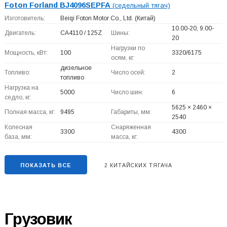
Foton Forland BJ4096SEPFA
(седельный тягач)
Изготовитель:
Beiqi Foton Motor Co., Ltd.
(Китай)
10.00-20, 9.00-
Двигатель:
CA4110 / 125Z
Шины:
20
Нагрузки по
Мощность, кВт:
100
3320/6175
осям, кг:
дизельное
Топливо:
Число осей:
2
топливо
Нагрузка на
5000
Число шин:
6
седло, кг:
5625 × 2460 ×
Полная масса, кг:
9495
Габариты, мм:
2540
Колесная
Снаряженная
3300
4300
база, мм:
масса, кг:
ПОКАЗАТЬ ВСЕ
2 КИТАЙСКИХ ТЯГАЧА
Грузовик