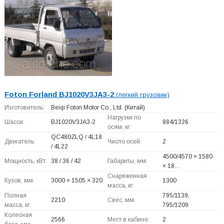
Foton Forland BJ1020V3JA3-2
(легкий грузовик)
Изготовитель:
Beiqi Foton Motor Co., Ltd.
(Китай)
Нагрузки по
Шасси:
BJ1020V3JA3-2
884/1326
осям, кг:
QC480ZLQ / 4L18
Двигатель:
Число осей:
2
/ 4L22
4500/4570 × 1580
Мощность, кВт:
38 / 36 / 42
Габариты, мм:
× 18…
Снаряженная
Кузов, мм:
3000 × 1505 × 320
1300
масса, кг:
Полная
795/1139,
2210
Свес, мм:
масса, кг:
795/1209
Колесная
2566
Мест в кабине:
2