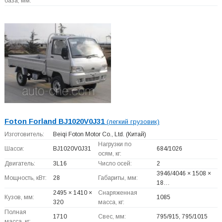
база, мм:
Foton Forland BJ1020V0J31
(легкий грузовик)
Изготовитель:
Beiqi Foton Motor Co., Ltd.
(Китай)
Нагрузки по
Шасси:
BJ1020V0J31
684/1026
осям, кг:
Двигатель:
3L16
Число осей:
2
3946/4046 × 1508 ×
Мощность, кВт:
28
Габариты, мм:
18…
2495 × 1410 ×
Снаряженная
Кузов, мм:
1085
320
масса, кг:
Полная
1710
Свес, мм:
795/915, 795/1015
масса, кг: