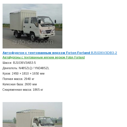
Автофургон с тентованным верхом Foton Forland
BJ5036V3DB3-2
Автофургоны с тентованным мягким верхом Foton Forland
Шасси: BJ1036V3AB3-5
Двигатель: N485ZLQ / YND485ZL
Кузов: 2450 × 1810 × 1650 мм
Полная масса: 2940 кг
Колесная база: 2600 мм
Снаряженная масса: 1865 кг