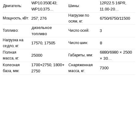
WP10.350E43;
12R22.5 16PR,
Двигатель:
Шины:
WP10.375…
11.00-20…
Нагрузки по
Мощность, кВт:
257; 276
6750/6750/11500
осям, кг:
дизельное
Топливо:
Число осей:
3
топливо
Нагрузка на
17570, 17505
Число шин:
8
седло, кг:
6880/6980 × 2500
Полная
25000
Габариты, мм:
масса, кг:
× 30…
1700+
2750, 1800+
Колесная
Снаряженная
7300
база, мм:
2750
масса, кг: