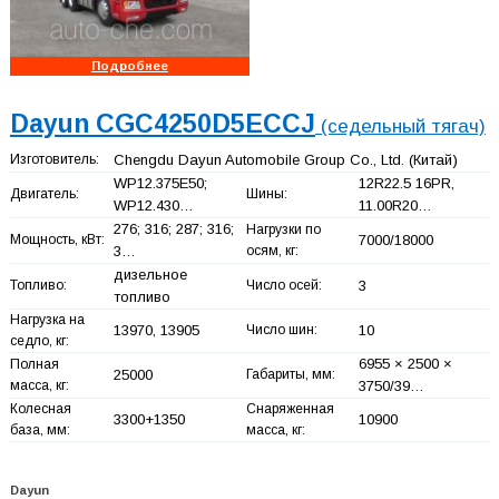
Подробнее
Dayun CGC4250D5ECCJ
(седельный тягач)
Изготовитель:
Chengdu Dayun Automobile Group Co., Ltd.
(Китай)
WP12.375E50;
12R22.5 16PR,
Двигатель:
Шины:
WP12.430…
11.00R20…
276; 316; 287; 316;
Нагрузки по
Мощность, кВт:
7000/18000
3…
осям, кг:
дизельное
Топливо:
Число осей:
3
топливо
Нагрузка на
13970, 13905
Число шин:
10
седло, кг:
6955 × 2500 ×
Полная
25000
Габариты, мм:
масса, кг:
3750/39…
Колесная
Снаряженная
3300+
1350
10900
база, мм:
масса, кг:
Dayun