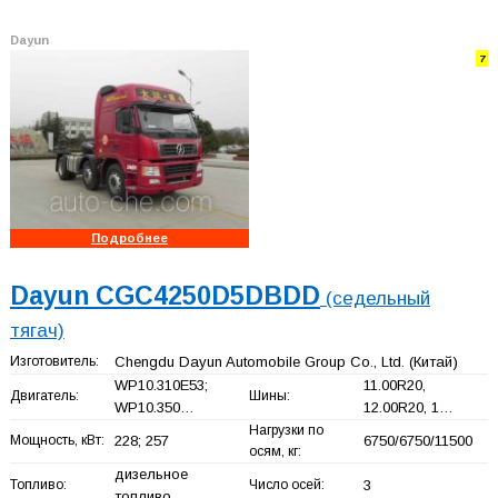
Dayun
7
Подробнее
Dayun CGC4250D5DBDD
(седельный
тягач)
Изготовитель:
Chengdu Dayun Automobile Group Co., Ltd.
(Китай)
WP10.310E53;
11.00R20,
Двигатель:
Шины:
WP10.350…
12.00R20, 1…
Нагрузки по
Мощность, кВт:
228; 257
6750/6750/11500
осям, кг:
дизельное
Топливо:
Число осей:
3
топливо