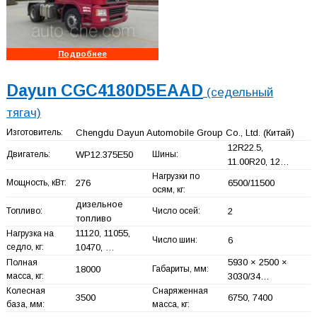
Подробнее
Dayun CGC4180D5EAAD
(седельный
тягач)
Изготовитель:
Chengdu Dayun Automobile Group Co., Ltd.
(Китай)
12R22.5,
Двигатель:
WP12.375E50
Шины:
11.00R20, 12…
Нагрузки по
Мощность, кВт:
276
6500/11500
осям, кг:
дизельное
Топливо:
Число осей:
2
топливо
11120, 11055,
Нагрузка на
Число шин:
6
седло, кг:
10470, …
5930 × 2500 ×
Полная
18000
Габариты, мм:
масса, кг:
3030/34…
Колесная
Снаряженная
3500
6750, 7400
база, мм:
масса, кг: