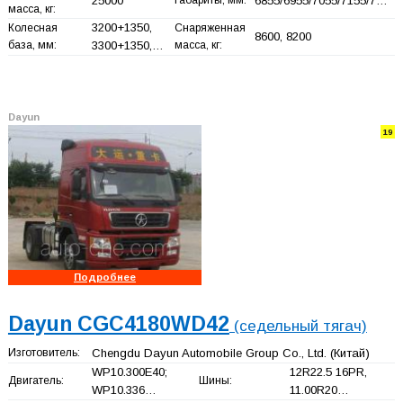
25000
Габариты, мм:
6855/6955/7055/7155/7…
масса, кг:
3200+
1350,
Колесная
Снаряженная
8600, 8200
база, мм:
3300+
1350,…
масса, кг:
Dayun
19
Подробнее
Dayun CGC4180WD42
(седельный тягач)
Изготовитель:
Chengdu Dayun Automobile Group Co., Ltd.
(Китай)
WP10.300E40;
12R22.5 16PR,
Двигатель:
Шины:
WP10.336…
11.00R20…