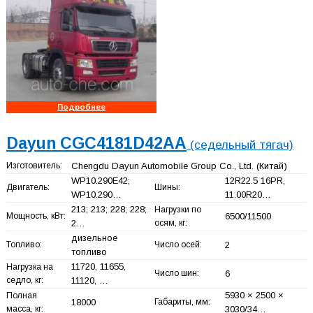
Подробнее
Dayun CGC4181D42AA
(седельный тягач)
Изготовитель:
Chengdu Dayun Automobile Group Co., Ltd.
(Китай)
WP10.290E42;
12R22.5 16PR,
Двигатель:
Шины:
WP10.290…
11.00R20…
213; 213; 228; 228;
Нагрузки по
Мощность, кВт:
6500/11500
2…
осям, кг:
дизельное
Топливо:
Число осей:
2
топливо
11720, 11655,
Нагрузка на
Число шин:
6
седло, кг:
11120, …
5930 × 2500 ×
Полная
18000
Габариты, мм:
масса, кг:
3030/34…