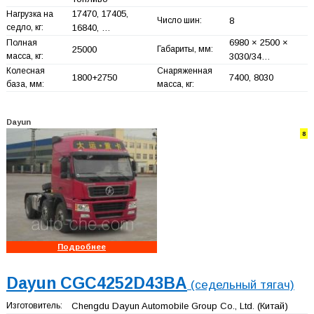
17470, 17405,
Нагрузка на
Число шин:
8
седло, кг:
16840, …
6980 × 2500 ×
Полная
25000
Габариты, мм:
масса, кг:
3030/34…
Колесная
Снаряженная
1800+
2750
7400, 8030
база, мм:
масса, кг:
Dayun
8
Подробнее
Dayun CGC4252D43BA
(седельный тягач)
Изготовитель:
Chengdu Dayun Automobile Group Co., Ltd.
(Китай)