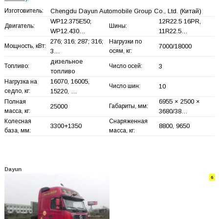
Изготовитель:
Chengdu Dayun Automobile Group Co., Ltd.
(Китай)
WP12.375E50;
12R22.5 16PR,
Двигатель:
Шины:
WP12.430…
11R22.5…
276; 316; 287; 316;
Нагрузки по
Мощность, кВт:
7000/18000
3…
осям, кг:
дизельное
Топливо:
Число осей:
3
топливо
16070, 16005,
Нагрузка на
Число шин:
10
седло, кг:
15220, …
6955 × 2500 ×
Полная
25000
Габариты, мм:
масса, кг:
3680/38…
Колесная
Снаряженная
3300+
1350
8800, 9650
база, мм:
масса, кг:
Dayun
6