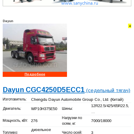
Dayun
4
Подробнее
Dayun CGC4250D5ECC1
(седельный тягач)
Изготовитель:
Chengdu Dayun Automobile Group Co., Ltd.
(Китай)
12R22.5/425/65R22.5,
Двигатель:
WP10H375E50
Шины:
…
Нагрузки по
Мощность, кВт:
276
7000/18000
осям, кг:
дизельное
Топливо:
Число осей:
3