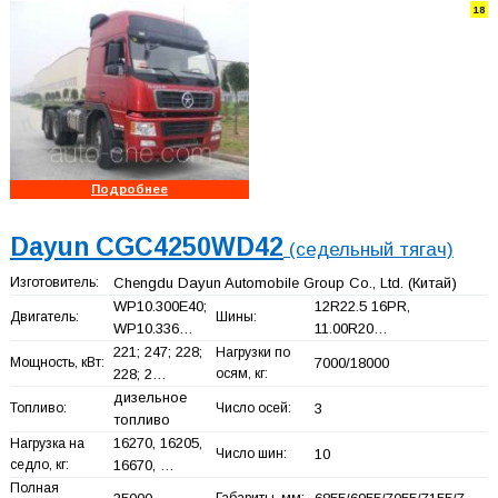
18
Подробнее
Dayun CGC4250WD42
(седельный тягач)
Изготовитель:
Chengdu Dayun Automobile Group Co., Ltd.
(Китай)
WP10.300E40;
12R22.5 16PR,
Двигатель:
Шины:
WP10.336…
11.00R20…
221; 247; 228;
Нагрузки по
Мощность, кВт:
7000/18000
228; 2…
осям, кг:
дизельное
Топливо:
Число осей:
3
топливо
16270, 16205,
Нагрузка на
Число шин:
10
седло, кг:
16670, …
Полная