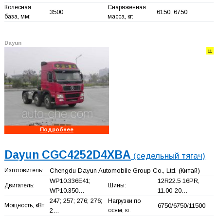
Колесная
Снаряженная
3500
6150, 6750
база, мм:
масса, кг:
Dayun
11
Подробнее
Dayun CGC4252D4XBA
(седельный тягач)
Изготовитель:
Chengdu Dayun Automobile Group Co., Ltd.
(Китай)
WP10.336E41;
12R22.5 16PR,
Двигатель:
Шины:
WP10.350…
11.00-20…
247; 257; 276; 276;
Нагрузки по
Мощность, кВт:
6750/6750/11500
2…
осям, кг: