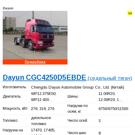
Dayun
14
Подробнее
Dayun CGC4250D5EBDE
(седельный тягач)
Изготовитель:
Chengdu Dayun Automobile Group Co., Ltd.
(Китай)
WP12.375E50;
11.00R20,
Двигатель:
Шины:
WP12.430…
12.00R20, 1…
Нагрузки по
Мощность, кВт:
276; 316; 276
6750/6750/11500
осям, кг:
дизельное
Топливо:
Число осей:
3
топливо
17470, 17405,
Нагрузка на
Число шин:
8