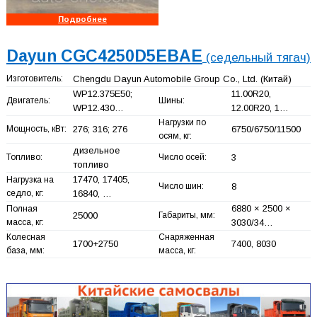
Подробнее
Dayun CGC4250D5EBAE
(седельный тягач)
Изготовитель:
Chengdu Dayun Automobile Group Co., Ltd.
(Китай)
WP12.375E50;
11.00R20,
Двигатель:
Шины:
WP12.430…
12.00R20, 1…
Нагрузки по
Мощность, кВт:
276; 316; 276
6750/6750/11500
осям, кг:
дизельное
Топливо:
Число осей:
3
топливо
17470, 17405,
Нагрузка на
Число шин:
8
седло, кг:
16840, …
6880 × 2500 ×
Полная
25000
Габариты, мм:
масса, кг:
3030/34…
Колесная
Снаряженная
1700+
2750
7400, 8030
база, мм:
масса, кг: