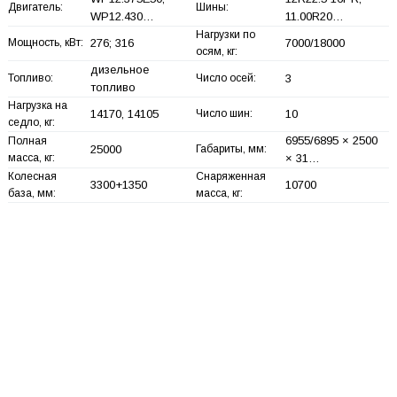
Двигатель:
Шины:
WP12.430…
11.00R20…
Нагрузки по
Мощность, кВт:
276; 316
7000/18000
осям, кг:
дизельное
Топливо:
Число осей:
3
топливо
Нагрузка на
14170, 14105
Число шин:
10
седло, кг:
6955/6895 × 2500
Полная
25000
Габариты, мм:
масса, кг:
× 31…
Колесная
Снаряженная
3300+
1350
10700
база, мм:
масса, кг: