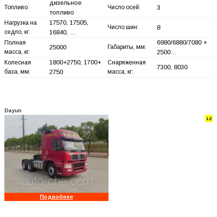
дизельное
Топливо:
Число осей:
3
топливо
17570, 17505,
Нагрузка на
Число шин:
8
седло, кг:
16840, …
6980/6880/7080 ×
Полная
25000
Габариты, мм:
масса, кг:
2500…
1800+
2750, 1700+
Колесная
Снаряженная
7300, 8030
база, мм:
2750
масса, кг:
Dayun
12
Подробнее