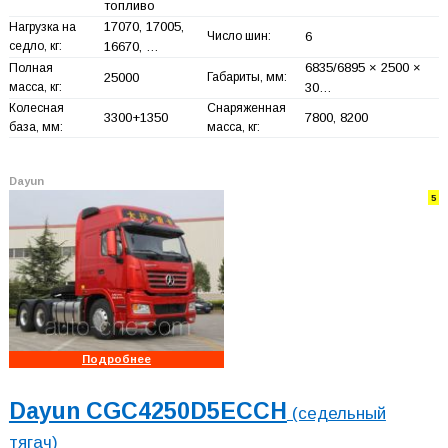
топливо
17070, 17005,
Нагрузка на
Число шин:
6
седло, кг:
16670, …
6835/6895 × 2500 ×
Полная
25000
Габариты, мм:
масса, кг:
30…
Колесная
Снаряженная
3300+
1350
7800, 8200
база, мм:
масса, кг:
Dayun
5
Подробнее
Dayun CGC4250D5ECCH
(седельный
тягач)