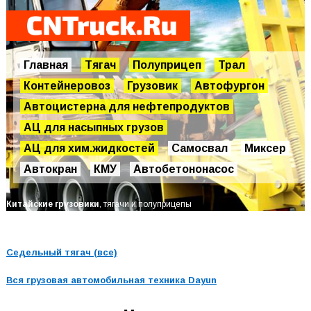
Главная
Тягач
Полуприцеп
Трал
Контейнеровоз
Грузовик
Автофургон
Автоцистерна для нефтепродуктов
АЦ для насыпных грузов
АЦ для хим.жидкостей
Самосвал
Миксер
Автокран
КМУ
Автобетононасос
Китайские грузовики
, тягачи и полуприцепы
Седельный тягач (все)
Вся грузовая автомобильная техника
Dayun