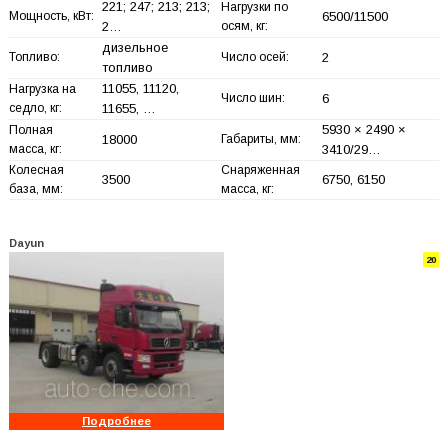
221; 247; 213; 213;
Нагрузки по
Мощность, кВт:
6500/11500
2…
осям, кг:
дизельное
Топливо:
Число осей:
2
топливо
11055, 11120,
Нагрузка на
Число шин:
6
седло, кг:
11655, …
5930 × 2490 ×
Полная
18000
Габариты, мм:
масса, кг:
3410/29…
Колесная
Снаряженная
3500
6750, 6150
база, мм:
масса, кг:
Dayun
20
Подробнее