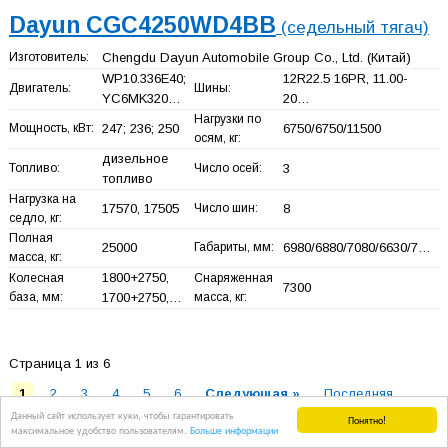
Dayun CGC4250WD4BB
(седельный тягач)
Изготовитель:
Chengdu Dayun Automobile Group Co., Ltd.
(Китай)
WP10.336E40;
12R22.5 16PR, 11.00-
Двигатель:
Шины:
YC6MK320…
20…
Нагрузки по
Мощность, кВт:
247; 236; 250
6750/6750/11500
осям, кг:
дизельное
Топливо:
Число осей:
3
топливо
Нагрузка на
17570, 17505
Число шин:
8
седло, кг:
Полная
25000
Габариты, мм:
6980/6880/7080/6630/7…
масса, кг:
1800+
2750,
Колесная
Снаряженная
7300
база, мм:
1700+
2750,…
масса, кг:
Страница 1 из 6
1
2
3
4
5
6
Следующая »
Последняя
Данный сайт использует куки, чтобы гарантировать
Понятно!
максимальное удобство пользователям.
Больше информации
Все седельные тягачи
Dayun
Shacman
Sinotruk Howo