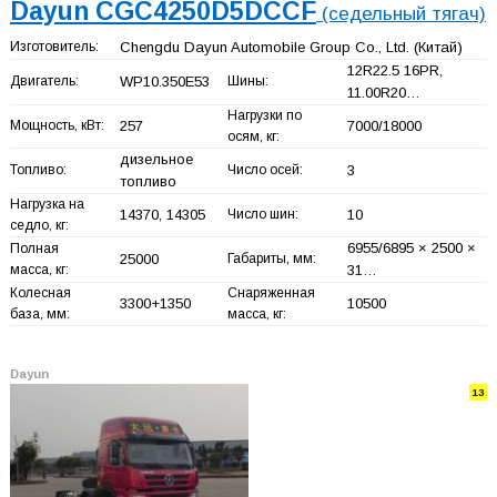
Dayun CGC4250D5DCCF
(седельный тягач)
Изготовитель:
Chengdu Dayun Automobile Group Co., Ltd.
(Китай)
12R22.5 16PR,
Двигатель:
WP10.350E53
Шины:
11.00R20…
Нагрузки по
Мощность, кВт:
257
7000/18000
осям, кг:
дизельное
Топливо:
Число осей:
3
топливо
Нагрузка на
14370, 14305
Число шин:
10
седло, кг:
6955/6895 × 2500 ×
Полная
25000
Габариты, мм:
масса, кг:
31…
Колесная
Снаряженная
3300+
1350
10500
база, мм:
масса, кг:
Dayun
13