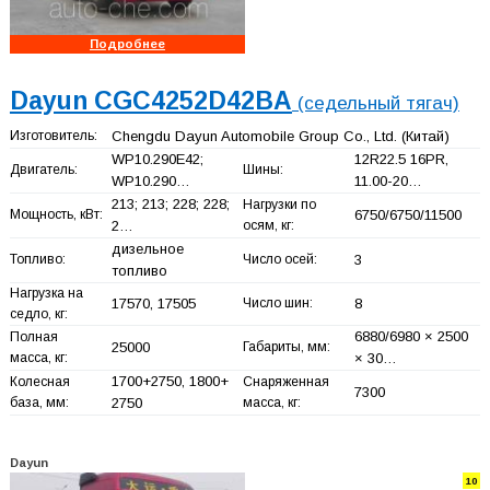
Подробнее
Dayun CGC4252D42BA
(седельный тягач)
Изготовитель:
Chengdu Dayun Automobile Group Co., Ltd.
(Китай)
WP10.290E42;
12R22.5 16PR,
Двигатель:
Шины:
WP10.290…
11.00-20…
213; 213; 228; 228;
Нагрузки по
Мощность, кВт:
6750/6750/11500
2…
осям, кг:
дизельное
Топливо:
Число осей:
3
топливо
Нагрузка на
17570, 17505
Число шин:
8
седло, кг:
6880/6980 × 2500
Полная
25000
Габариты, мм:
масса, кг:
× 30…
1700+
2750, 1800+
Колесная
Снаряженная
7300
база, мм:
2750
масса, кг:
Dayun
10