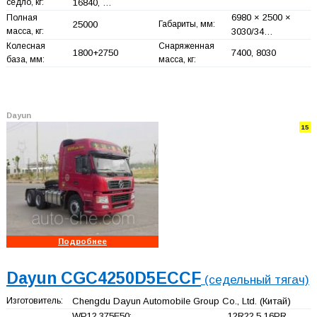
седло, кг:
16840, …
6980 × 2500 ×
Полная
25000
Габариты, мм:
масса, кг:
3030/34…
Колесная
Снаряженная
1800+
2750
7400, 8030
база, мм:
масса, кг:
Dayun
15
Подробнее
Dayun CGC4250D5ECCF
(седельный тягач)
Изготовитель:
Chengdu Dayun Automobile Group Co., Ltd.
(Китай)
WP12.375E50;
12R22.5 16PR,