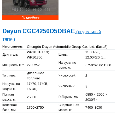
Подробнее
Dayun CGC4250D5DBAE
(седельный
тягач)
Изготовитель:
Chengdu Dayun Automobile Group Co., Ltd.
(Китай)
WP10.310E53;
11.00R20,
Двигатель:
Шины:
WP10.350…
12.00R20, 1…
Нагрузки по
Мощность, кВт:
228; 257
6750/6750/11500
осям, кг:
дизельное
Топливо:
Число осей:
3
топливо
17470, 17405,
Нагрузка на
Число шин:
8
седло, кг:
16840, …
6880 × 2500 ×
Полная
25000
Габариты, мм:
масса, кг:
3030/34…
Колесная
Снаряженная
1700+
2750
7400, 8030
база, мм:
масса, кг: