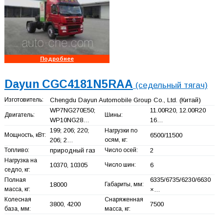
Подробнее
Dayun CGC4181N5RAA
(седельный тягач)
Изготовитель:
Chengdu Dayun Automobile Group Co., Ltd.
(Китай)
WP7NG270E50;
11.00R20, 12.00R20
Двигатель:
Шины:
WP10NG28…
16…
199; 206; 220;
Нагрузки по
Мощность, кВт:
6500/11500
206; 2…
осям, кг:
Топливо:
природный газ
Число осей:
2
Нагрузка на
10370, 10305
Число шин:
6
седло, кг:
6335/6735/6230/6630
Полная
18000
Габариты, мм:
масса, кг:
×…
Колесная
Снаряженная
3800, 4200
7500
база, мм:
масса, кг: