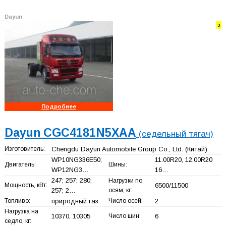
Dayun
3
Подробнее
Dayun CGC4181N5XAA
(седельный тягач)
Изготовитель:
Chengdu Dayun Automobile Group Co., Ltd.
(Китай)
WP10NG336E50;
11.00R20, 12.00R20
Двигатель:
Шины:
WP12NG3…
16…
247; 257; 280;
Нагрузки по
Мощность, кВт:
6500/11500
257; 2…
осям, кг:
Топливо:
природный газ
Число осей:
2
Нагрузка на
10370, 10305
Число шин:
6
седло, кг: