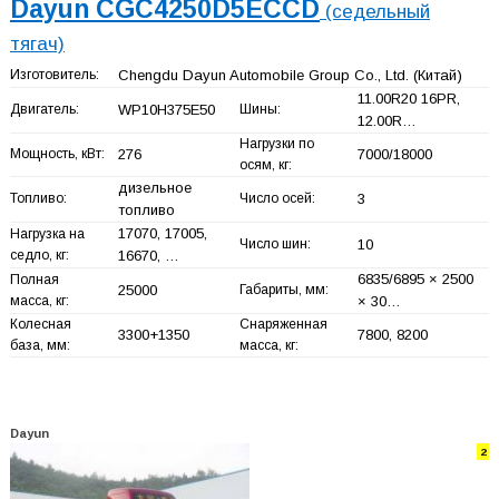
Dayun CGC4250D5ECCD
(седельный
тягач)
Изготовитель:
Chengdu Dayun Automobile Group Co., Ltd.
(Китай)
11.00R20 16PR,
Двигатель:
WP10H375E50
Шины:
12.00R…
Нагрузки по
Мощность, кВт:
276
7000/18000
осям, кг:
дизельное
Топливо:
Число осей:
3
топливо
17070, 17005,
Нагрузка на
Число шин:
10
седло, кг:
16670, …
6835/6895 × 2500
Полная
25000
Габариты, мм:
масса, кг:
× 30…
Колесная
Снаряженная
3300+
1350
7800, 8200
база, мм:
масса, кг:
Dayun
2