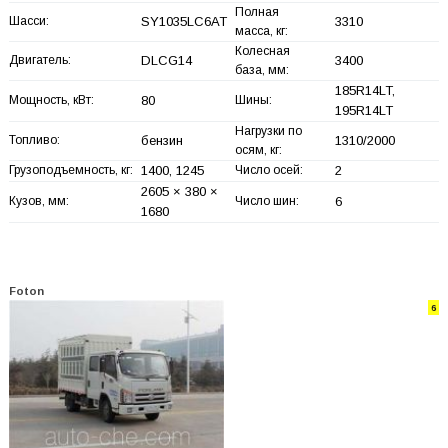
Полная
Шасси:
SY1035LC6AT
3310
масса, кг:
Колесная
Двигатель:
DLCG14
3400
база, мм:
185R14LT,
Мощность, кВт:
80
Шины:
195R14LT
Нагрузки по
Топливо:
бензин
1310/2000
осям, кг:
Грузоподъемность, кг:
1400, 1245
Число осей:
2
2605 × 380 ×
Кузов, мм:
Число шин:
6
1680
Foton
6