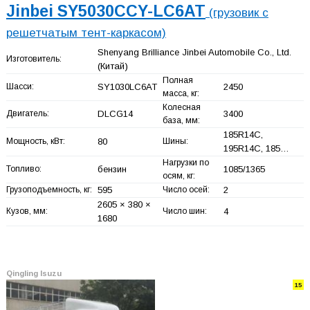
Jinbei SY5030CCY-LC6AT
(грузовик с
решетчатым тент-каркасом)
Shenyang Brilliance Jinbei Automobile Co., Ltd.
Изготовитель:
(Китай)
Полная
Шасси:
SY1030LC6AT
2450
масса, кг:
Колесная
Двигатель:
DLCG14
3400
база, мм:
185R14C,
Мощность, кВт:
80
Шины:
195R14C, 185…
Нагрузки по
Топливо:
бензин
1085/1365
осям, кг:
Грузоподъемность, кг:
595
Число осей:
2
2605 × 380 ×
Кузов, мм:
Число шин:
4
1680
Qingling Isuzu
15