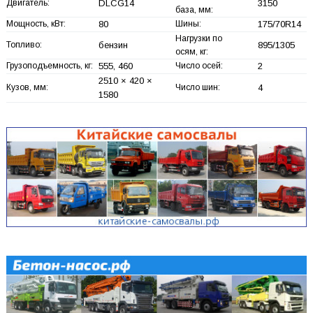
Двигатель:
DLCG14
3150
база, мм:
Мощность, кВт:
80
Шины:
175/70R14
Нагрузки по
Топливо:
бензин
895/1305
осям, кг:
Грузоподъемность, кг:
555, 460
Число осей:
2
2510 × 420 ×
Кузов, мм:
Число шин:
4
1580