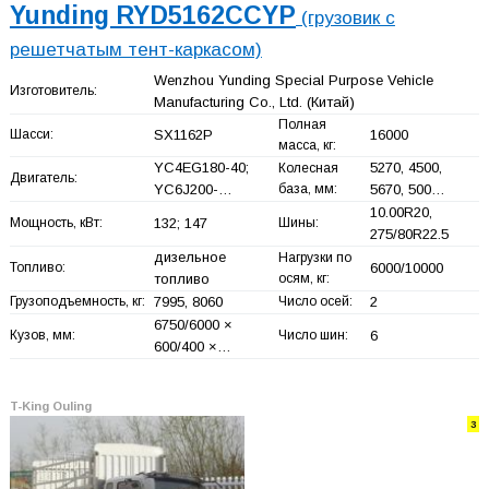
Yunding RYD5162CCYP
(грузовик с
решетчатым тент-каркасом)
Wenzhou Yunding Special Purpose Vehicle
Изготовитель:
Manufacturing Co., Ltd.
(Китай)
Полная
Шасси:
SX1162P
16000
масса, кг:
YC4EG180-40;
5270, 4500,
Колесная
Двигатель:
YC6J200-…
база, мм:
5670, 500…
10.00R20,
Мощность, кВт:
132; 147
Шины:
275/80R22.5
дизельное
Нагрузки по
Топливо:
6000/10000
топливо
осям, кг:
Грузоподъемность, кг:
7995, 8060
Число осей:
2
6750/6000 ×
Кузов, мм:
Число шин:
6
600/400 ×…
T-King Ouling
3