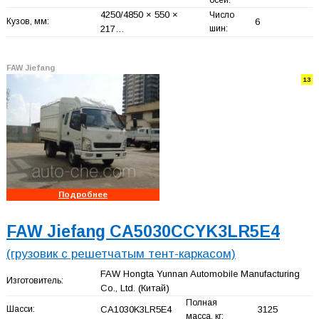
осей:
4250/4850 × 550 ×
Число
Кузов, мм:
6
217…
шин:
FAW Jiefang
13
Подробнее
FAW Jiefang CA5030CCYK3LR5E4
(грузовик с решетчатым тент-каркасом)
FAW Hongta Yunnan Automobile Manufacturing
Изготовитель:
Co., Ltd.
(Китай)
Полная
Шасси:
CA1030K3LR5E4
3125
масса, кг: