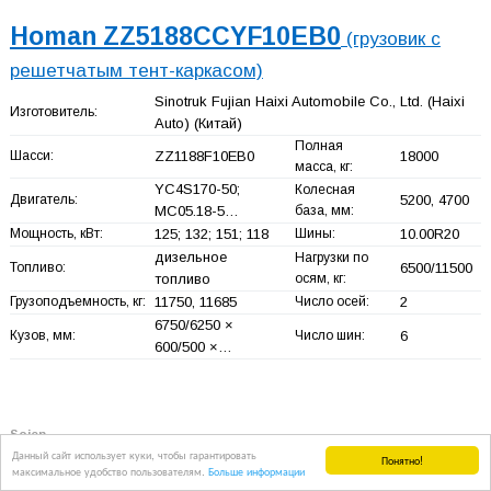
Homan ZZ5188CCYF10EB0
(грузовик с
решетчатым тент-каркасом)
Sinotruk Fujian Haixi Automobile Co., Ltd. (Haixi
Изготовитель:
Auto)
(Китай)
Полная
Шасси:
ZZ1188F10EB0
18000
масса, кг:
YC4S170-50;
Колесная
Двигатель:
5200, 4700
MC05.18-5…
база, мм:
Мощность, кВт:
125; 132; 151; 118
Шины:
10.00R20
дизельное
Нагрузки по
Топливо:
6500/11500
топливо
осям, кг:
Грузоподъемность, кг:
11750, 11685
Число осей:
2
6750/6250 ×
Кузов, мм:
Число шин:
6
600/500 ×…
Sojen
19
Данный сайт использует куки, чтобы гарантировать
Понятно!
максимальное удобство пользователям.
Больше информации