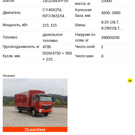
Шасси:
ZB1100UPF5V
10000
масса, кг:
CY4SK251;
Колесная
Двигатель:
4300, 3900
ISF3.8s5154
база, мм:
8.25-16LT,
Мощность, кВт:
115; 115
Шины:
8.25R16LT,…
дизельное
Нагрузки по
Топливо:
3800/6200
топливо
осям, кг:
Грузоподъемность, кг:
4795
Число осей:
2
5330/4750 × 550
Кузов, мм:
Число шин:
6
× 215…
Homan
18
Подробнее