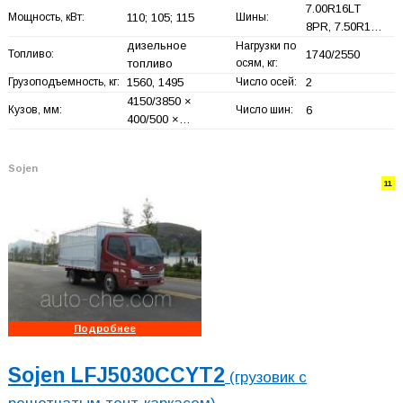
7.00R16LT
Мощность, кВт:
110; 105; 115
Шины:
8PR, 7.50R1…
дизельное
Нагрузки по
Топливо:
1740/2550
топливо
осям, кг:
Грузоподъемность, кг:
1560, 1495
Число осей:
2
4150/3850 ×
Кузов, мм:
Число шин:
6
400/500 ×…
Sojen
11
Подробнее
Sojen LFJ5030CCYT2
(грузовик с