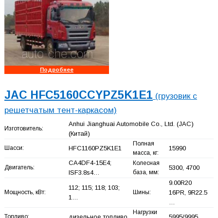
Подробнее
JAC HFC5160CCYPZ5K1E1
(грузовик с
решетчатым тент-каркасом)
Anhui Jianghuai Automobile Co., Ltd. (JAC)
Изготовитель:
(Китай)
Полная
Шасси:
HFC1160PZ5K1E1
15990
масса, кг:
CA4DF4-15E4;
Колесная
Двигатель:
5300, 4700
ISF3.8s4…
база, мм:
9.00R20
112; 115; 118; 103;
Мощность, кВт:
Шины:
16PR, 9R22.5
1…
…
Нагрузки
Топливо:
дизельное топливо
5995/9995