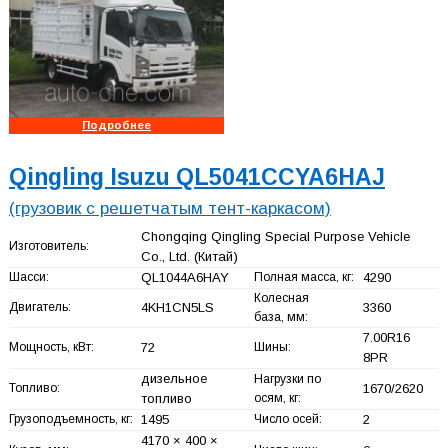
Подробнее
Qingling Isuzu QL5041CCYA6HAJ
(грузовик с решетчатым тент-каркасом)
Chongqing Qingling Special Purpose Vehicle
Изготовитель:
Co., Ltd.
(Китай)
Шасси:
QL1044A6HAY
Полная масса, кг:
4290
Колесная
Двигатель:
4KH1CN5LS
3360
база, мм:
7.00R16
Мощность, кВт:
72
Шины:
8PR
дизельное
Нагрузки по
Топливо:
1670/2620
топливо
осям, кг:
Грузоподъемность, кг:
1495
Число осей:
2
4170 × 400 ×