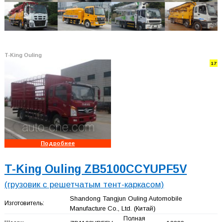
T-King Ouling
17
Подробнее
T-King Ouling ZB5100CCYUPF5V
(грузовик с решетчатым тент-каркасом)
Shandong Tangjun Ouling Automobile
Изготовитель:
Manufacture Co., Ltd.
(Китай)
Полная