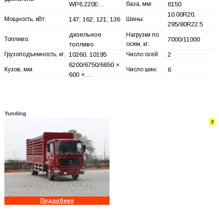
WP6.220E…
база, мм:
6150
10.00R20,
Мощность, кВт:
147; 162; 121; 136
Шины:
295/80R22.5
дизельное
Нагрузки по
Топливо:
7000/11000
топливо
осям, кг:
Грузоподъемность, кг:
10260, 10195
Число осей:
2
6200/6750/6650 ×
Кузов, мм:
Число шин:
6
600 ×…
Yunding
2
Подробнее