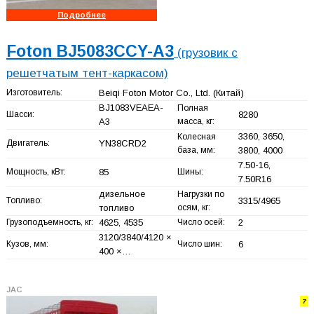
Подробнее
Foton BJ5083CCY-A3
(грузовик с
решетчатым тент-каркасом)
Изготовитель:
Beiqi Foton Motor Co., Ltd.
(Китай)
BJ1083VEAEA-
Полная
Шасси:
8280
A3
масса, кг:
3360, 3650,
Колесная
Двигатель:
YN38CRD2
база, мм:
3800, 4000
7.50-16,
Мощность, кВт:
85
Шины:
7.50R16
дизельное
Нагрузки по
Топливо:
3315/4965
топливо
осям, кг:
Грузоподъемность, кг:
4625, 4535
Число осей:
2
3120/3840/4120 ×
Кузов, мм:
Число шин:
6
400 ×…
JAC
7