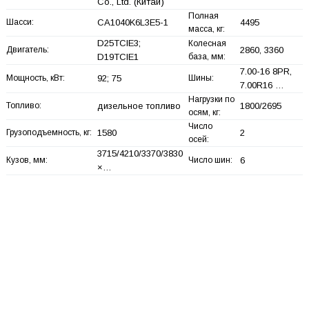
Co., Ltd.
(Китай)
Полная
Шасси:
CA1040K6L3E5-1
4495
масса, кг:
D25TCIE3;
Колесная
Двигатель:
2860, 3360
D19TCIE1
база, мм:
7.00-16 8PR,
Мощность, кВт:
92; 75
Шины:
7.00R16 …
Нагрузки по
Топливо:
дизельное топливо
1800/2695
осям, кг:
Число
Грузоподъемность, кг:
1580
2
осей:
3715/4210/3370/3830
Кузов, мм:
Число шин:
6
×…