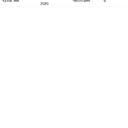
Кузов, мм:
Число шин:
6
2030