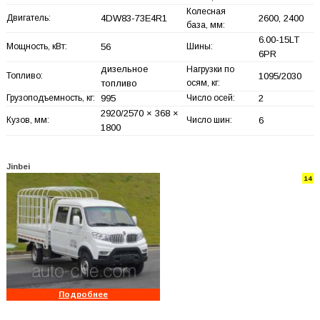
Колесная
Двигатель:
4DW83-73E4R1
2600, 2400
база, мм:
6.00-15LT
Мощность, кВт:
56
Шины:
6PR
дизельное
Нагрузки по
Топливо:
1095/2030
топливо
осям, кг:
Грузоподъемность, кг:
995
Число осей:
2
2920/2570 × 368 ×
Кузов, мм:
Число шин:
6
1800
Jinbei
14
Подробнее