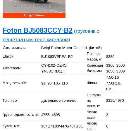
Подробнее
Foton BJ5083CCY-B2
(грузовик с
решетчатым тент-каркасом)
Изготовитель:
Beiqi Foton Motor Co., Ltd.
(Китай)
Полная
Шасси:
BJ1083VEPEA-B2
8280
масса, кг:
CY4102-CE4C;
3360, 3500,
Колесная
Двигатель:
YN38CRD1;…
база, мм:
3650, 3800
7.50-16,
Мощность, кВт:
91; 95; 105; 110
Шины:
7.50R16,
8.2…
Нагрузки
дизельное топливо
3310/4970
Топливо:
по
осям, кг:
Число
Грузоподъемность, кг:
4755, 4605
2
осей:
Число
Кузов, мм:
3670/4100/4470/4670/3…
6
шин: