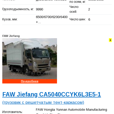
по осям, кг:
Число
Грузоподъемность, кг:
9990
2
осей:
6500/6700/6200/6400
Кузов, мм:
Число шин:
6
×…
FAW Jiefang
8
Подробнее
FAW Jiefang CA5040CCYK6L3E5-1
(грузовик с решетчатым тент-каркасом)
FAW Hongta Yunnan Automobile Manufacturing
Изготовитель: