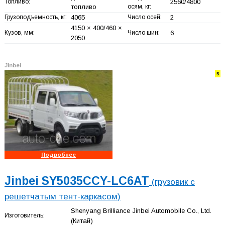
Топливо:
2560/4800
топливо
осям, кг:
Грузоподъемность, кг:
4065
Число осей:
2
4150 × 400/460 ×
Кузов, мм:
Число шин:
6
2050
Jinbei
5
Подробнее
Jinbei SY5035CCY-LC6AT
(грузовик с
решетчатым тент-каркасом)
Shenyang Brilliance Jinbei Automobile Co., Ltd.
Изготовитель:
(Китай)