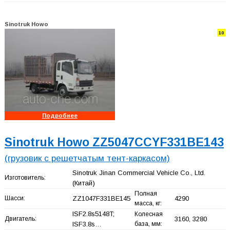
Sinotruk Howo
10
Подробнее
Sinotruk Howo ZZ5047CCYF331BE143
(грузовик с решетчатым тент-каркасом)
Sinotruk Jinan Commercial Vehicle Co., Ltd.
Изготовитель:
(Китай)
Полная
Шасси:
ZZ1047F331BE145
4290
масса, кг:
ISF2.8s5148T;
Колесная
Двигатель:
3160, 3280
ISF3.8s…
база, мм: