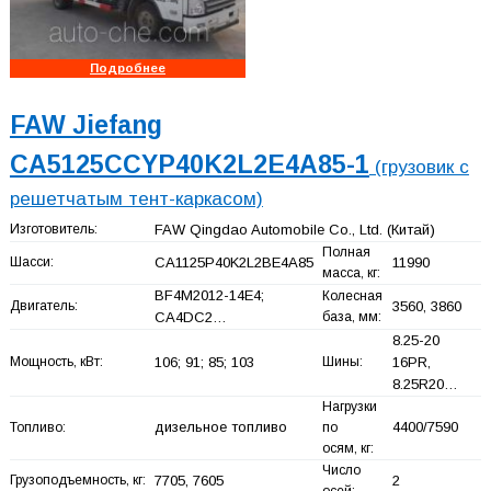
Подробнее
FAW Jiefang
CA5125CCYP40K2L2E4A85-1
(грузовик с
решетчатым тент-каркасом)
Изготовитель:
FAW Qingdao Automobile Co., Ltd.
(Китай)
Полная
Шасси:
CA1125P40K2L2BE4A85
11990
масса, кг:
BF4M2012-14E4;
Колесная
Двигатель:
3560, 3860
CA4DC2…
база, мм:
8.25-20
Мощность, кВт:
106; 91; 85; 103
Шины:
16PR,
8.25R20…
Нагрузки
дизельное топливо
4400/7590
Топливо:
по
осям, кг:
Число
Грузоподъемность, кг:
7705, 7605
2