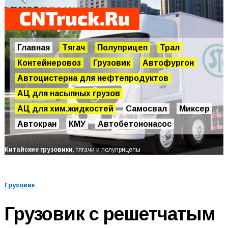
Главная
Тягач
Полуприцеп
Трал
Контейнеровоз
Грузовик
Автофургон
Автоцистерна для нефтепродуктов
АЦ для насыпных грузов
АЦ для хим.жидкостей
Самосвал
Миксер
Автокран
КМУ
Автобетононасос
Китайские грузовики
, тягачи и полуприцепы
Грузовик
Грузовик с решетчатым