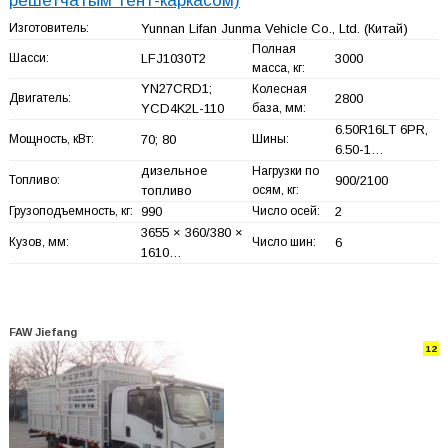
решетчатым тент-каркасом)
Изготовитель:
Yunnan Lifan Junma Vehicle Co., Ltd.
(Китай)
Полная
Шасси:
LFJ1030T2
3000
масса, кг:
YN27CRD1;
Колесная
Двигатель:
2800
YCD4K2L-110
база, мм:
6.50R16LT 6PR,
Мощность, кВт:
70; 80
Шины:
6.50-1…
дизельное
Нагрузки по
Топливо:
900/2100
топливо
осям, кг:
Грузоподъемность, кг:
990
Число осей:
2
3655 × 360/380 ×
Кузов, мм:
Число шин:
6
1610…
FAW Jiefang
12