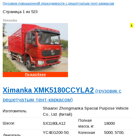
Грузовик повышенной проходимости с решетчатым тент-каркасом
Страница 1 из 523
Ximanka
1
Подробнее
Ximanka XMK5180CCYLA2
(грузовик с
решетчатым тент-каркасом)
Shaanxi Zhongmanka Special Purpose Vehicle
Изготовитель:
Co., Ltd.
(Китай)
Полная
Шасси:
SX1180LA12
18000
масса, кг:
YC4EG200-50;
5000, 5700,
Колесная
Двигатель: