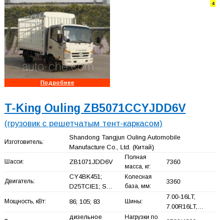
4
Подробнее
T-King Ouling ZB5071CCYJDD6V
(грузовик с решетчатым тент-каркасом)
Shandong Tangjun Ouling Automobile
Изготовитель:
Manufacture Co., Ltd.
(Китай)
Полная
Шасси:
ZB1071JDD6V
7360
масса, кг:
CY4BK451;
Колесная
Двигатель:
3360
D25TCIE1; S…
база, мм:
7.00-16LT,
Мощность, кВт:
86; 105; 83
Шины:
7.00R16LT,…
дизельное
Нагрузки по