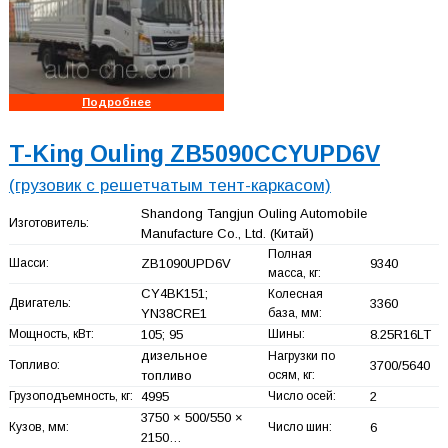
Подробнее
T-King Ouling ZB5090CCYUPD6V
(грузовик с решетчатым тент-каркасом)
Shandong Tangjun Ouling Automobile
Изготовитель:
Manufacture Co., Ltd.
(Китай)
Полная
Шасси:
ZB1090UPD6V
9340
масса, кг:
CY4BK151;
Колесная
Двигатель:
3360
YN38CRE1
база, мм:
Мощность, кВт:
105; 95
Шины:
8.25R16LT
дизельное
Нагрузки по
Топливо:
3700/5640
топливо
осям, кг:
Грузоподъемность, кг:
4995
Число осей:
2
3750 × 500/550 ×
Кузов, мм:
Число шин:
6
2150…