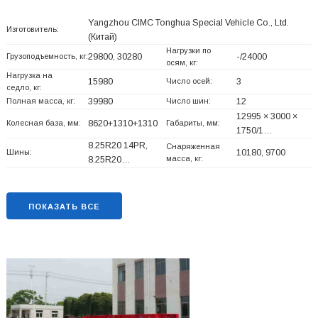
Yangzhou CIMC Tonghua Special Vehicle Co., Ltd.
Изготовитель:
(Китай)
Нагрузки по
Грузоподъемность, кг:
29800, 30280
-/24000
осям, кг:
Нагрузка на
15980
Число осей:
3
седло, кг:
Полная масса, кг:
39980
Число шин:
12
12995 × 3000 ×
Колесная база, мм:
8620+
1310+
1310
Габариты, мм:
1750/1…
8.25R20 14PR,
Снаряженная
Шины:
10180, 9700
масса, кг:
8.25R20…
ПОКАЗАТЬ ВСЕ