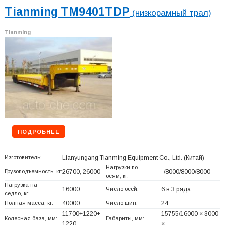
Tianming TM9401TDP
(низкорамный трал)
Tianming
ПОДРОБНЕЕ
Изготовитель:
Lianyungang Tianming Equipment Co., Ltd.
(Китай)
Нагрузки по
Грузоподъемность, кг:
26700, 26000
-/8000/8000/8000
осям, кг:
Нагрузка на
16000
Число осей:
6 в 3 ряда
седло, кг:
Полная масса, кг:
40000
Число шин:
24
11700+
1220+
15755/16000 × 3000
Колесная база, мм:
Габариты, мм:
1220
× …