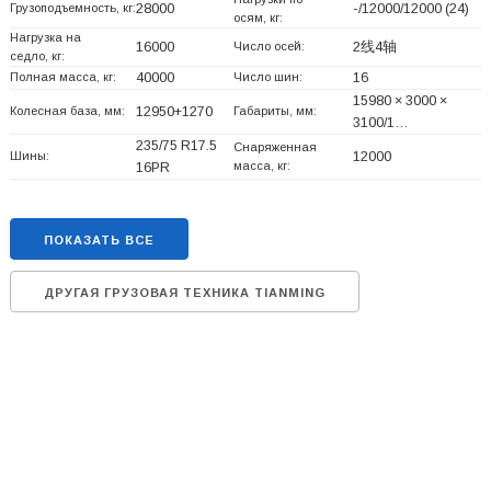
Грузоподъемность, кг:
28000
-/12000/12000 (24)
осям, кг:
Нагрузка на
16000
Число осей:
2线4轴
седло, кг:
Полная масса, кг:
40000
Число шин:
16
15980 × 3000 ×
Колесная база, мм:
12950+
1270
Габариты, мм:
3100/1…
235/75 R17.5
Снаряженная
Шины:
12000
масса, кг:
16PR
ПОКАЗАТЬ ВСЕ
ДРУГАЯ ГРУЗОВАЯ ТЕХНИКА TIANMING