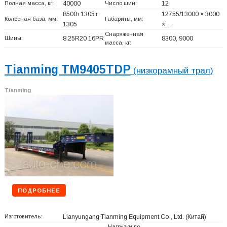
Полная масса, кг:
40000
Число шин:
12
8500+
1305+
12755/13000 × 3000
Колесная база, мм:
Габариты, мм:
1305
× …
Снаряженная
Шины:
8.25R20 16PR
8300, 9000
масса, кг:
Tianming TM9405TDP
(низкорамный трал)
Tianming
ПОДРОБНЕЕ
Изготовитель:
Lianyungang Tianming Equipment Co., Ltd.
(Китай)
Нагрузки по