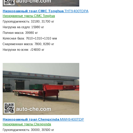
Низкорамный трал CIMC Tonghua
THT9400TDPA
Низкорамные тралы CIMC Tonghua
Грузоподъемность: 32180, 31700 кг
Нагрузка на седло: 15980 кг
Полная масса: 39980 кг
Колесная база: 7610+
1310+
1310 мм
Снаряженная масса: 7800, 8280 кг
Нагрузки по осям: -/24000 кг
Низкорамный трал Chengxinda
MWH9400TDP
Низкорамные тралы Chengxinda
Грузоподъемность: 30000, 30500 кг