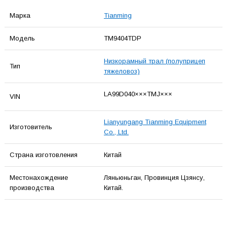
Марка
Tianming
Модель
TM9404TDP
Низкорамный трал (полуприцеп
Тип
тяжеловоз)
LA99D040×××TMJ×××
VIN
Lianyungang Tianming Equipment
Изготовитель
Co., Ltd.
Страна изготовления
Китай
Местонахождение
Ляньюньган, Провинция Цзянсу,
производства
Китай.