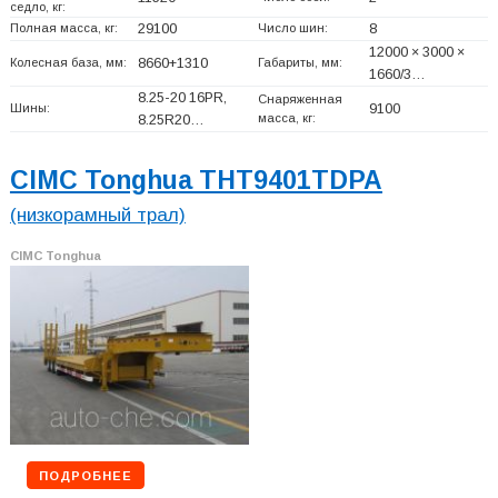
седло, кг:
Полная масса, кг:
29100
Число шин:
8
12000 × 3000 ×
Колесная база, мм:
8660+
1310
Габариты, мм:
1660/3…
8.25-20 16PR,
Снаряженная
Шины:
9100
масса, кг:
8.25R20…
CIMC Tonghua THT9401TDPA
(низкорамный трал)
CIMC Tonghua
ПОДРОБНЕЕ