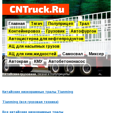
Главная
Тягач
Полуприцеп
Трал
Контейнеровоз
Грузовик
Автофургон
Автоцистерна для нефтепродуктов
АЦ для насыпных грузов
АЦ для хим.жидкостей
Самосвал
Миксер
Автокран
КМУ
Автобетононасос
Китайские грузовики
, тягачи и полуприцепы
Китайские низкорамные тралы Tianming
Tianming (вся грузовая техника)
Все китайские низкорамные тралы