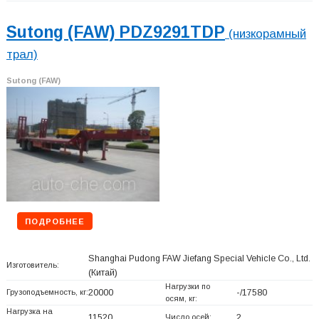
Sutong (FAW) PDZ9291TDP
(низкорамный
трал)
Sutong (FAW)
ПОДРОБНЕЕ
Shanghai Pudong FAW Jiefang Special Vehicle Co., Ltd.
Изготовитель:
(Китай)
Нагрузки по
Грузоподъемность, кг:
20000
-/17580
осям, кг:
Нагрузка на
11520
Число осей:
2