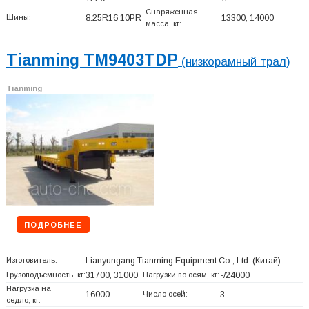
Снаряженная
Шины:
8.25R16 10PR
13300, 14000
масса, кг:
Tianming TM9403TDP
(низкорамный трал)
Tianming
ПОДРОБНЕЕ
Изготовитель:
Lianyungang Tianming Equipment Co., Ltd.
(Китай)
Грузоподъемность, кг:
31700, 31000
Нагрузки по осям, кг:
-/24000
Нагрузка на
16000
Число осей:
3
седло, кг: