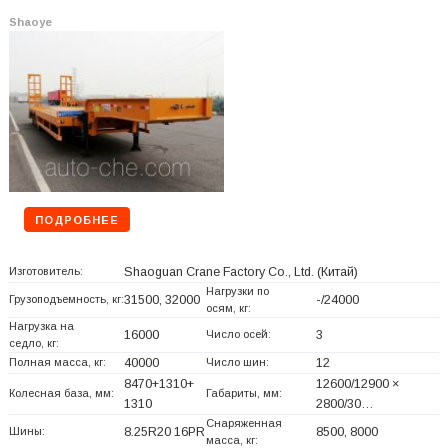
Shaoye
ПОДРОБНЕЕ
Изготовитель:
Shaoguan Crane Factory Co., Ltd.
(Китай)
Нагрузки по
Грузоподъемность, кг:
31500, 32000
-/24000
осям, кг:
Нагрузка на
16000
Число осей:
3
седло, кг:
Полная масса, кг:
40000
Число шин:
12
8470+
1310+
12600/12900 ×
Колесная база, мм:
Габариты, мм:
1310
2800/30…
Снаряженная
Шины:
8.25R20 16PR
8500, 8000
масса, кг: