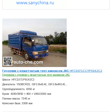
Грузовик с решетчатым тент-каркасом JAC
HFC5071CCYP91K2C2
Грузовики с кузовом с решетчатым тент-каркасом JAC
Шасси: HFC1071P91K2C2
Двигатель: YN38CRD1; ISF3.8s4141; ISF3.8s4R141;…
Грузоподъемность: 4350 кг
Кузов: 4180/3850 × 400 × 1960/2060 мм
Полная масса: 7345 кг
Колесная база: 3308 мм