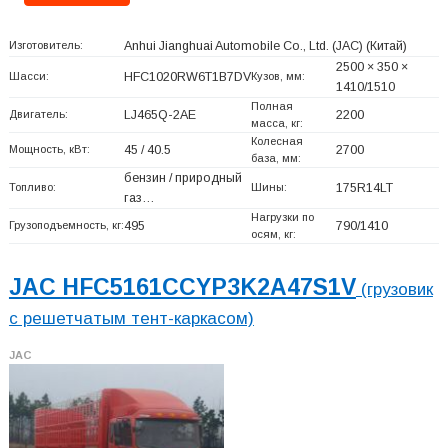
Изготовитель:
Anhui Jianghuai Automobile Co., Ltd. (JAC)
(Китай)
2500 × 350 ×
Шасси:
HFC1020RW6T1B7DV
Кузов, мм:
1410/1510
Полная
Двигатель:
LJ465Q-2AE
2200
масса, кг:
Колесная
Мощность, кВт:
45 / 40.5
2700
база, мм:
бензин / природный
Топливо:
Шины:
175R14LT
газ…
Нагрузки по
Грузоподъемность, кг:
495
790/1410
осям, кг:
JAC HFC5161CCYP3K2A47S1V
(грузовик
с решетчатым тент-каркасом)
JAC