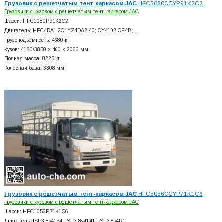
Грузовик с решетчатым тент-каркасом JAC
HFC5080CCYP91K2C2
Грузовики с кузовом с решетчатым тент-каркасом JAC
Шасси: HFC1080P91K2C2
Двигатель: HFC4DA1-2C; YZ4DA2-40; CY4102-CE4B; …
Грузоподъемность: 4680 кг
Кузов: 4180/3850 × 400 × 2060 мм
Полная масса: 8225 кг
Колесная база: 3308 мм
Грузовик с решетчатым тент-каркасом JAC
HFC5056CCYP71K1C6
Грузовики с кузовом с решетчатым тент-каркасом JAC
Шасси: HFC1056P71K1C6
Двигатель: ISF3.8s4154; ISF3.8s4141; ISF3.8s4R1…