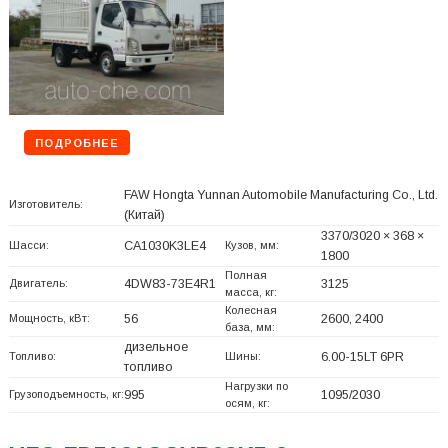
ПОДРОБНЕЕ
FAW Hongta Yunnan Automobile Manufacturing Co., Ltd.
Изготовитель:
(Китай)
3370/3020 × 368 ×
Шасси:
CA1030K3LE4
Кузов, мм:
1800
Полная
Двигатель:
4DW83-73E4R1
3125
масса, кг:
Колесная
Мощность, кВт:
56
2600, 2400
база, мм:
дизельное
Топливо:
Шины:
6.00-15LT 6PR
топливо
Нагрузки по
Грузоподъемность, кг:
995
1095/2030
осям, кг: