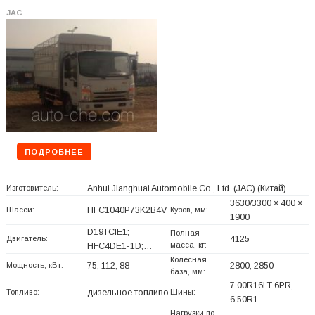
JAC
ПОДРОБНЕЕ
Изготовитель:
Anhui Jianghuai Automobile Co., Ltd. (JAC)
(Китай)
3630/3300 × 400 ×
Шасси:
HFC1040P73K2B4V
Кузов, мм:
1900
D19TCIE1;
Полная
Двигатель:
4125
масса, кг:
HFC4DE1-1D;…
Колесная
Мощность, кВт:
75; 112; 88
2800, 2850
база, мм:
7.00R16LT 6PR,
Топливо:
дизельное топливо
Шины:
6.50R1…
Нагрузки по