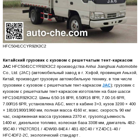
HFC5041CCYR92K3C2
Китайский грузовик с кузовом с решетчатым тент-каркасом
JAC
HFC5041CCYR92K3C2 производства Anhui Jianghuai Automobile
Co., Ltd. (JAC) (автомобильный завод в г. Хэфэй, провинция Аньхой,
Китай; производит грузовую автомобильную технику, в том числе
грузовики с кузовом с решетчатым тент-каркасом
JAC
); грузовик с
кузовом с решетчатым тент-каркасом изготовлен на базе шасси
HFC1041R92K3C2. Шины 6.50-16 8PR, 6.50R16 8PR, 7.00-16 6PR,
7.00R16 6PR, установлена АБС, мест в кабине 3+3, кузов 3200 × 400
× 1810/1900/1960 мм, полная масса 4160 кг, макс. скорость 90 км/
час, снаряженная масса грузовика 2370 кг, грузоподъемность
1400 кг, дизельное топливо, колесная база 3308 мм, двигатель 4B2-
95C40 / YN27CRD1 / 4DW93-84E4 / 4B1-82C40 / YZ4DC1-40 /
HFC4DF2-2C, экологический стандарт .