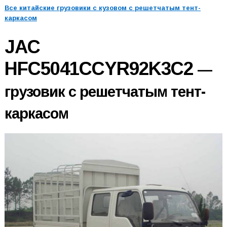
Все китайские грузовики с кузовом с решетчатым тент-
каркасом
JAC
HFC5041CCYR92K3C2
—
грузовик с решетчатым тент-
каркасом