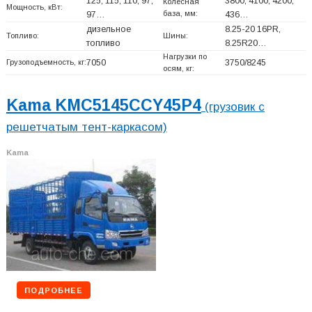
125; 115; 110; 97;
3800, 4100, 4200,
Колесная
Мощность, кВт:
база, мм:
97…
436…
дизельное
8.25-20 16PR,
Топливо:
Шины:
топливо
8.25R20…
Нагрузки по
Грузоподъемность, кг:
7050
3750/8245
осям, кг:
Kama KMC5145CCY45P4
(грузовик с
решетчатым тент-каркасом)
Kama
ПОДРОБНЕЕ