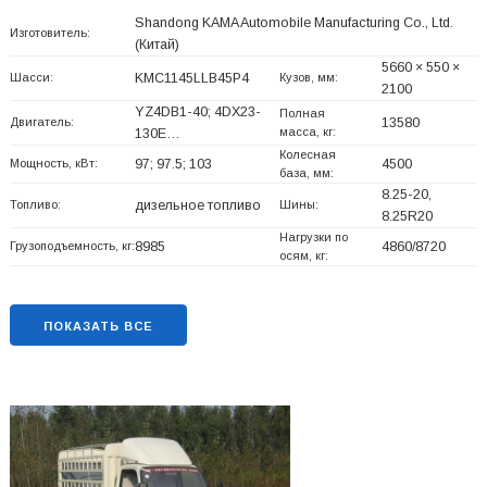
Shandong KAMA Automobile Manufacturing Co., Ltd.
Изготовитель:
(Китай)
5660 × 550 ×
Шасси:
KMC1145LLB45P4
Кузов, мм:
2100
YZ4DB1-40; 4DX23-
Полная
Двигатель:
13580
масса, кг:
130E…
Колесная
Мощность, кВт:
97; 97.5; 103
4500
база, мм:
8.25-20,
Топливо:
дизельное топливо
Шины:
8.25R20
Нагрузки по
Грузоподъемность, кг:
8985
4860/8720
осям, кг:
ПОКАЗАТЬ ВСЕ