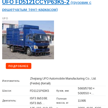
UFO FD5121CCYP63K5-2
(грузовик с
решетчатым тент-каркасом)
UFO
ПОДРОБНЕЕ
Zhejiang UFO Automobile Manufacturing Co., Ltd.
Изготовитель:
(Feidie)
(Китай)
5660/5760 ×
Шасси:
FD1121P63K5
Кузов, мм:
500/550 ×…
ISF3.8s5168;
Полная
Двигатель:
11995
масса, кг:
ISF3.8s5…