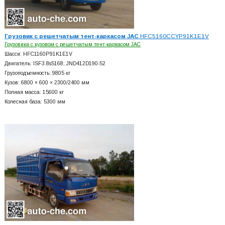
Грузовик с решетчатым тент-каркасом JAC
HFC5160CCYP91K1E1V
Грузовики с кузовом с решетчатым тент-каркасом JAC
Шасси: HFC1160P91K1E1V
Двигатель: ISF3.8s5168; JND412D190-52
Грузоподъемность: 9805 кг
Кузов: 6800 × 600 × 2300/2400 мм
Полная масса: 15600 кг
Колесная база: 5300 мм