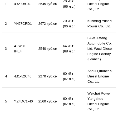
70 кВт
1
4B2-95C40
2545 куб.см
Diesel Engine
(96 л.с.)
Co., Ltd.
70 кВт
Kunming Yunnei
2
YN27CRD1
2672 куб.см
(96 л.с.)
Power Co., Ltd.
FAW Jiefang
Automobile Co.,
4DW93-
64 кВт
3
2540 куб.см
Ltd. Wuxi Diesel
84E4
(88 л.с.)
Engine Factory
(Branch)
Anhui Quanchai
60 кВт
4
4B1-82C40
2270 куб.см
Diesel Engine
(82 л.с.)
Co., Ltd.
Weichai Power
60 кВт
Yangzhou
5
YZ4DC1-40
2160 куб.см
(82 л.с.)
Diesel Engine
Co., Ltd.