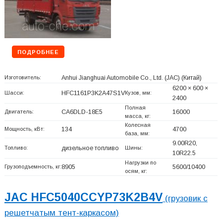
ПОДРОБНЕЕ
Изготовитель:
Anhui Jianghuai Automobile Co., Ltd. (JAC)
(Китай)
6200 × 600 ×
Шасси:
HFC1161P3K2A47S1V
Кузов, мм:
2400
Полная
Двигатель:
CA6DLD-18E5
16000
масса, кг:
Колесная
Мощность, кВт:
134
4700
база, мм:
9.00R20,
Топливо:
дизельное топливо
Шины:
10R22.5
Нагрузки по
Грузоподъемность, кг:
8905
5600/10400
осям, кг:
JAC HFC5040CCYP73K2B4V
(грузовик с
решетчатым тент-каркасом)