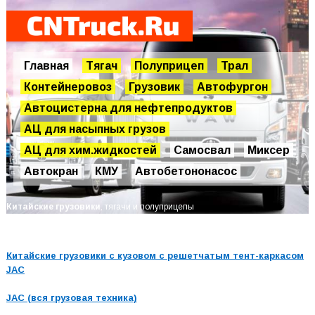
Главная
Тягач
Полуприцеп
Трал
Контейнеровоз
Грузовик
Автофургон
Автоцистерна для нефтепродуктов
АЦ для насыпных грузов
АЦ для хим.жидкостей
Самосвал
Миксер
Автокран
КМУ
Автобетононасос
Китайские грузовики
, тягачи и полуприцепы
Китайские грузовики с кузовом с решетчатым тент-каркасом
JAC
JAC (вся грузовая техника)