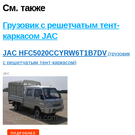
См. также
Грузовик с решетчатым тент-
каркасом JAC
JAC HFC5020CCYRW6T1B7DV
(грузовик
с решетчатым тент-каркасом)
JAC
ПОДРОБНЕЕ